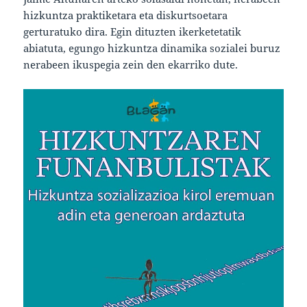
hizkuntza praktiketara eta diskurtsoetara
gerturatuko dira. Egin dituzten ikerketetatik
abiatuta, egungo hizkuntza dinamika sozialei buruz
nerabeen ikuspegia zein den ekarriko dute.