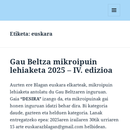
Blagan
MENUA
ETA
WIDGETAK
Etiketa:
euskara
Gau Beltza mikroipuin
lehiaketa 2025 – IV. edizioa
Aurten ere Blagan euskara elkarteak, mikroipuin
lehiaketa antolatu du Gau Beltzaren inguruan.
Gaia
“DESIRA”
izango da, eta mikroipuinak gai
honen inguruan idatzi behar dira. Bi kategoria
daude, gazteen eta helduen kategoria. Lanak
entregatzeko epea: 2025aren irailaren 30tik urriaren
15 arte euskarazblagan@gmail.com helbidean.