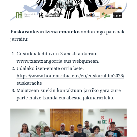
Euskaraokean izena emateko
ondorengo pausoak
jarraitu:
Gustukoak dituzun 3 abesti aukeratu
www.txantxangorria.eus
webgunean.
Udalako izen-emate orria bete.
https://www.hondarribia.eus/eu/euskaraldia2025/
euskaraoke
Maiatzean zuekin kontaktuan jarriko gara zure
parte-hatze txanda eta abestia jakinarazteko.