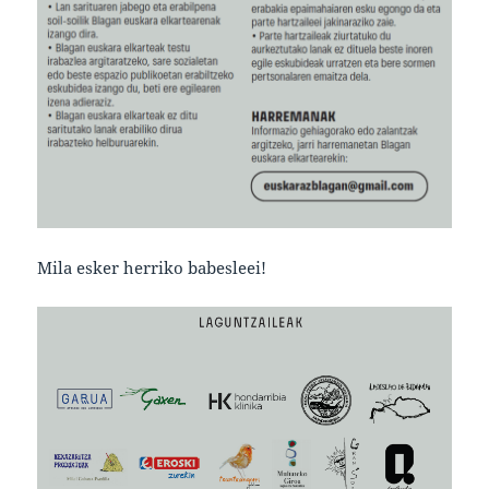
Mila esker herriko babesleei!