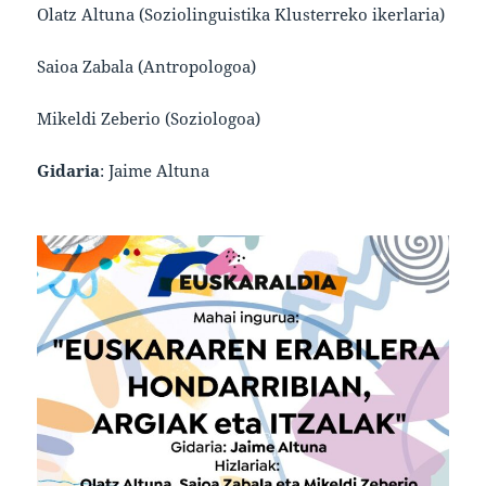
Olatz Altuna (Soziolinguistika Klusterreko ikerlaria)
Saioa Zabala (Antropologoa)
Mikeldi Zeberio (Soziologoa)
Gidaria
: Jaime Altuna