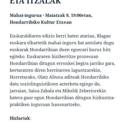
ETA ITZALAK
Mahai-ingurua · Maiatzak 8
,
19:00etan,
Hondarribiko Kultur Etxean
Euskaraldiaren edizio berri baten atarian, Blagan
euskara elkartetik mahai-inguru bat antolatu dugu
euskarak Hondarribian duen egoerari buruz hitz
egiteko. Euskararen biziberritze prozesuan
Hondarribian ditugun erronkei begira jarriko gara,
bertaratzen diren herritarren laguntzarekin.
Horretarako, Olatz Altuna adituak Hondarribiko
datu soziolinguistikoen azterketa egingo du,
jarraian, Saioa Zabala eta Mikeldi Zeberiorekin
batera gaur egun Hondarribian ditugun hizkuntza-
praktiken inguruan hausnartzeko.
Hizlariak
: