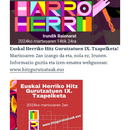
Euskal Herriko Hitz Gurutzatuen IX. Txapelketa!
Martxoaren 2an izango da eta, nola ez, Irunen.
Informazio guztia eta izen-ematea webgunean:
www.hitzgurutzatuak.eus