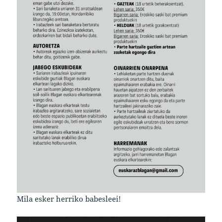
Mila esker herriko babesleei!