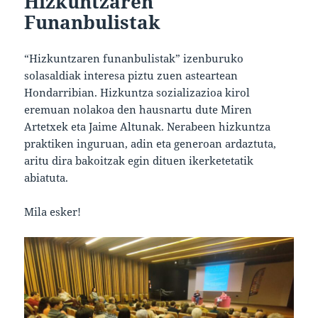
Hizkuntzaren
Funanbulistak
“Hizkuntzaren funanbulistak” izenburuko
solasaldiak interesa piztu zuen asteartean
Hondarribian. Hizkuntza sozializazioa kirol
eremuan nolakoa den hausnartu dute Miren
Artetxek eta Jaime Altunak. Nerabeen hizkuntza
praktiken inguruan, adin eta generoan ardaztuta,
aritu dira bakoitzak egin dituen ikerketetatik
abiatuta.
Mila esker!