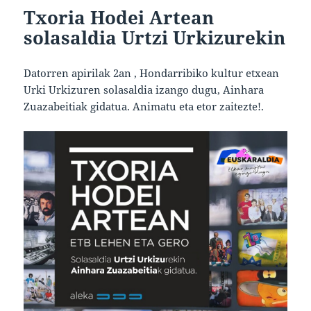
Txoria Hodei Artean
solasaldia Urtzi Urkizurekin
Datorren apirilak 2an , Hondarribiko kultur etxean
Urki Urkizuren solasaldia izango dugu, Ainhara
Zuazabeitiak gidatua. Animatu eta etor zaitezte!.