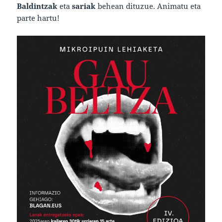
Baldintzak
eta
sariak
behean dituzue. Animatu eta
parte hartu!