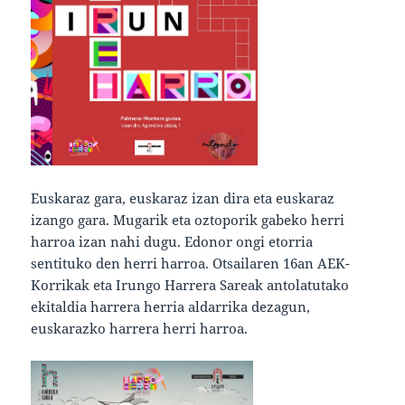
Euskaraz gara, euskaraz izan dira eta euskaraz
izango gara. Mugarik eta oztoporik gabeko herri
harroa izan nahi dugu. Edonor ongi etorria
sentituko den herri harroa. Otsailaren 16an AEK-
Korrikak eta Irungo Harrera Sareak antolatutako
ekitaldia harrera herria aldarrika dezagun,
euskarazko harrera herri harroa.