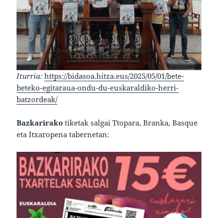
Iturria:
https://bidasoa.hitza.eus/2025/05/01/bete-
beteko-egitaraua-ondu-du-euskaraldiko-herri-
batzordeak/
Bazkarirako
tiketak salgai Ttopara, Branka, Basque
eta Itxaropena tabernetan: