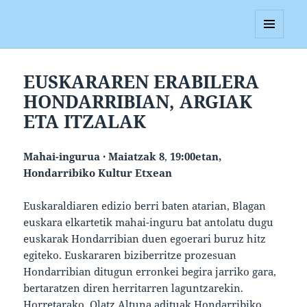
Blagan
MENUA
ETA
WIDGETAK
EUSKARAREN ERABILERA
HONDARRIBIAN, ARGIAK
ETA ITZALAK
Mahai-ingurua · Maiatzak 8
,
19:00etan,
Hondarribiko Kultur Etxean
Euskaraldiaren edizio berri baten atarian, Blagan
euskara elkartetik mahai-inguru bat antolatu dugu
euskarak Hondarribian duen egoerari buruz hitz
egiteko. Euskararen biziberritze prozesuan
Hondarribian ditugun erronkei begira jarriko gara,
bertaratzen diren herritarren laguntzarekin.
Horretarako, Olatz Altuna adituak Hondarribiko