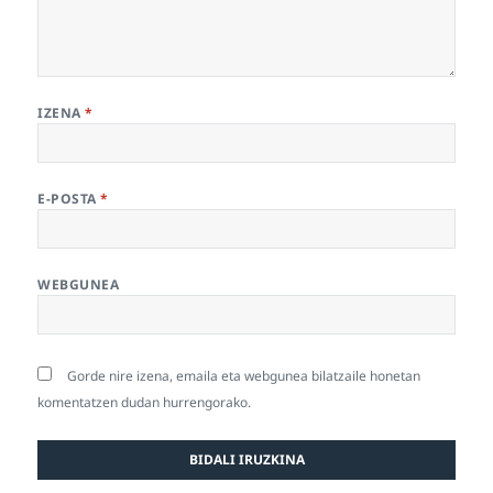
IZENA
*
E-POSTA
*
WEBGUNEA
Gorde nire izena, emaila eta webgunea bilatzaile honetan
komentatzen dudan hurrengorako.