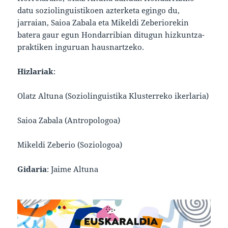
datu soziolinguistikoen azterketa egingo du,
jarraian, Saioa Zabala eta Mikeldi Zeberiorekin
batera gaur egun Hondarribian ditugun hizkuntza-
praktiken inguruan hausnartzeko.
Hizlariak
:
Olatz Altuna (Soziolinguistika Klusterreko ikerlaria)
Saioa Zabala (Antropologoa)
Mikeldi Zeberio (Soziologoa)
Gidaria
: Jaime Altuna