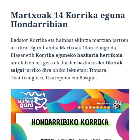
Martxoak 14 Korrika eguna
Hondarribian
Badator Korrika eta hainbat ekintza martxan jartzen
ari dira! Egun handia Martxoak 14an izango da.
Blaganetik
Korrika eguneko bazkaria herrikoia
antolatzen ari gera eta laister bazkarirako
tiketak
salgai
jarriko dira ohiko lekuetan: Ttopara,
Txantxangorri, Itxaropena eta Basque.