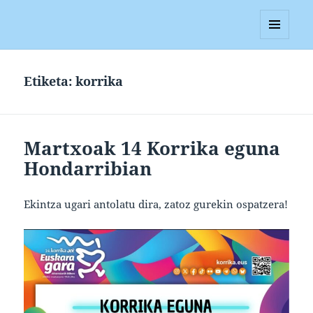
Blagan
MENUA
ETA
WIDGETAK
Etiketa:
korrika
Martxoak 14 Korrika eguna
Hondarribian
Ekintza ugari antolatu dira, zatoz gurekin ospatzera!