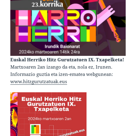
Euskal Herriko Hitz Gurutzatuen IX. Txapelketa!
Martxoaren 2an izango da eta, nola ez, Irunen.
Informazio guztia eta izen-ematea webgunean:
www.hitzgurutzatuak.eus