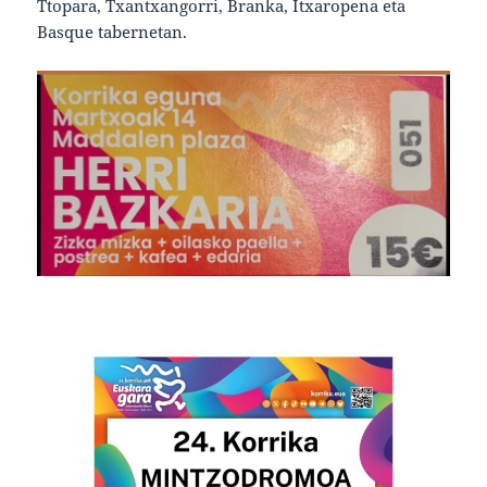
Ttopara, Txantxangorri, Branka, Itxaropena eta
Basque tabernetan.