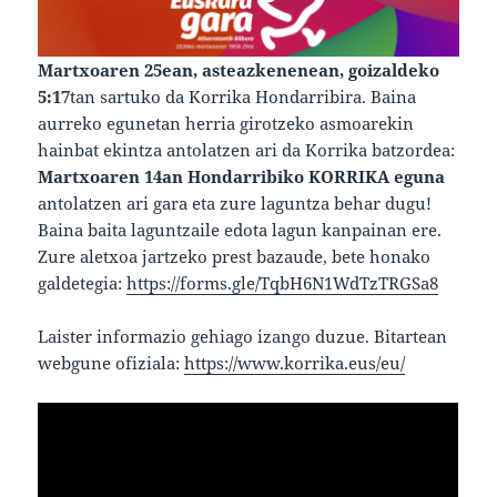
Martxoaren 25ean, asteazkenenean, goizaldeko
5:17
tan sartuko da Korrika Hondarribira. Baina
aurreko egunetan herria girotzeko asmoarekin
hainbat ekintza antolatzen ari da Korrika batzordea:
Martxoaren 14an Hondarribiko KORRIKA eguna
antolatzen ari gara eta zure laguntza behar dugu!
Baina baita laguntzaile edota lagun kanpainan ere.
Zure aletxoa jartzeko prest bazaude, bete honako
galdetegia:
https://forms.gle/TqbH6N1WdTzTRGSa8
Laister informazio gehiago izango duzue. Bitartean
webgune ofiziala:
https://www.korrika.eus/eu/