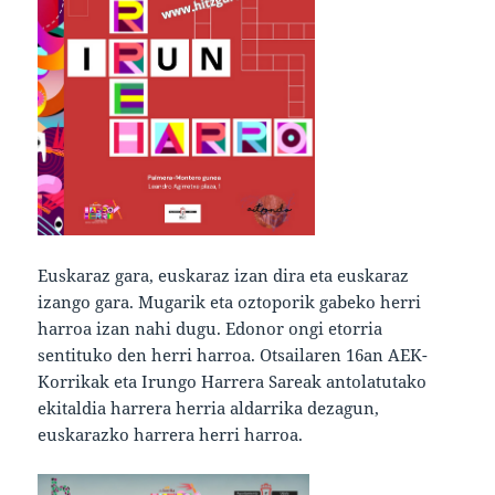
Euskaraz gara, euskaraz izan dira eta euskaraz
izango gara. Mugarik eta oztoporik gabeko herri
harroa izan nahi dugu. Edonor ongi etorria
sentituko den herri harroa. Otsailaren 16an AEK-
Korrikak eta Irungo Harrera Sareak antolatutako
ekitaldia harrera herria aldarrika dezagun,
euskarazko harrera herri harroa.