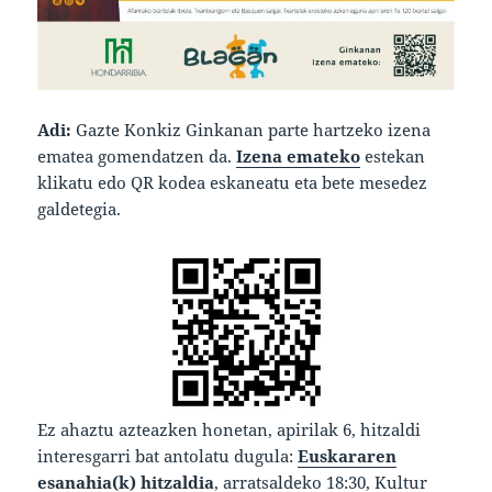
Adi:
Gazte Konkiz Ginkanan parte hartzeko izena
ematea gomendatzen da.
Izena emateko
estekan
klikatu edo QR kodea eskaneatu eta bete mesedez
galdetegia.
Ez ahaztu azteazken honetan, apirilak 6, hitzaldi
interesgarri bat antolatu dugula:
Euskararen
esanahia(k) hitzaldia
, arratsaldeko 18:30, Kultur