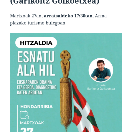
(Garikoitz Goikoetxea)
Martxoak 27an,
arratsaldeko 17:30tan
, Arma
plazako turismo bulegoan.