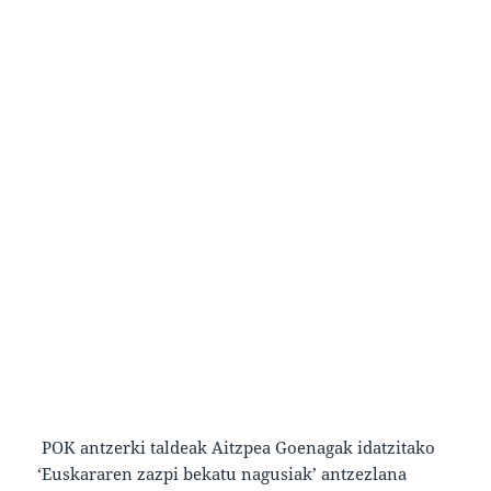
POK antzerki taldeak Aitzpea Goenagak idatzitako
‘Euskararen zazpi bekatu nagusiak’ antzezlana