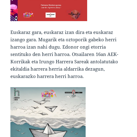
Euskaraz gara, euskaraz izan dira eta euskaraz
izango gara. Mugarik eta oztoporik gabeko herri
harroa izan nahi dugu. Edonor ongi etorria
sentituko den herri harroa. Otsailaren 16an AEK-
Korrikak eta Irungo Harrera Sareak antolatutako
ekitaldia harrera herria aldarrika dezagun,
euskarazko harrera herri harroa.