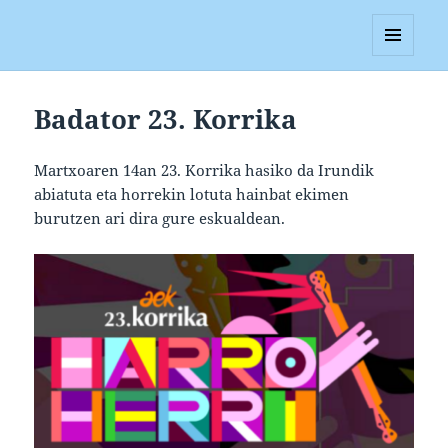
Blagan
MENUA
ETA
WIDGETAK
Badator 23. Korrika
Martxoaren 14an 23. Korrika hasiko da Irundik
abiatuta eta horrekin lotuta hainbat ekimen
burutzen ari dira gure eskualdean.