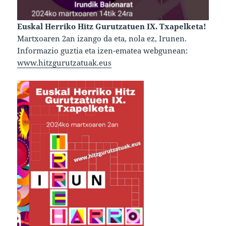
Euskal Herriko Hitz Gurutzatuen IX. Txapelketa!
Martxoaren 2an izango da eta, nola ez, Irunen.
Informazio guztia eta izen-ematea webgunean:
www.hitzgurutzatuak.eus