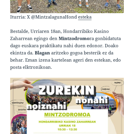
Iturria: X @MintzalagunaHond
esteka
Bestalde, Urriaren 18an, Hondarribiko Kasino
Zaharrean egingo den
Mintzodromo
ra gonbidatuta
dago euskara praktikatu nahi duen edonor. Doako
ekintza da.
Blagan
aritzeko gogoa besterik ez da
behar. Eman izena kartelean ageri den estekan, edo
posta elktronikoan.