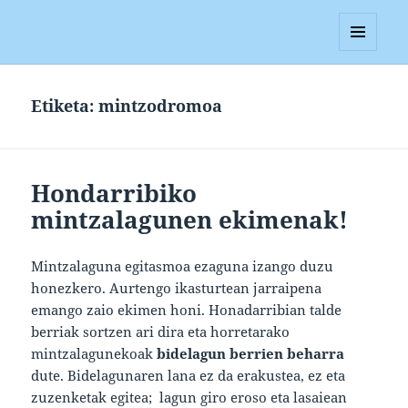
Blagan
MENUA
ETA
WIDGETAK
Etiketa:
mintzodromoa
Hondarribiko
mintzalagunen ekimenak!
Mintzalaguna egitasmoa ezaguna izango duzu
honezkero. Aurtengo ikasturtean jarraipena
emango zaio ekimen honi. Honadarribian talde
berriak sortzen ari dira eta horretarako
mintzalagunekoak
bidelagun berrien beharra
dute. Bidelagunaren lana ez da erakustea, ez eta
zuzenketak egitea; lagun giro eroso eta lasaiean