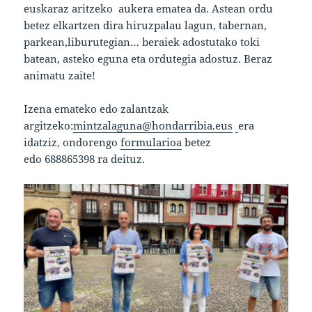
euskaraz aritzeko aukera ematea da. Astean ordu
betez elkartzen dira hiruzpalau lagun, tabernan,
parkean,liburutegian… beraiek adostutako toki
batean, asteko eguna eta ordutegia adostuz. Beraz
animatu zaite!
Izena emateko edo zalantzak
argitzeko:
mintzalaguna@hondarribia.eus
era
idatziz, ondorengo
formularioa
betez
edo 688865398 ra deituz.