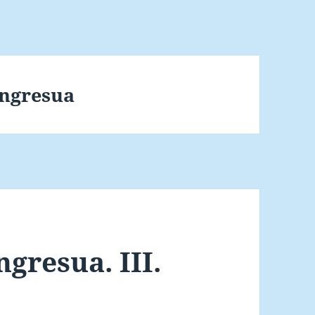
ongresua
gresua. III.