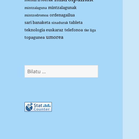
mintzalagunak
mintzalaguna
ordenagailua
mintzodromoa
sari banaketa
tableta
sinadurak
teknologia euskaraz
telefonoa
tke liga
umorea
topagunea
Bilatu: