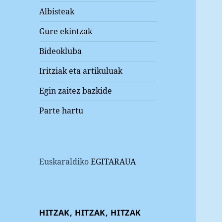
Albisteak
Gure ekintzak
Bideokluba
Iritziak eta artikuluak
Egin zaitez bazkide
Parte hartu
Euskaraldiko
EGITARAUA
HITZAK, HITZAK, HITZAK