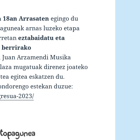
 18an Arrasaten
egingo du
paguneak arnas luzeko etapa
orretan
eztabaidatu eta
 berrirako
da, Juan Arzamendi Musika
plaza mugatuak direnez joateko
ea egitea eskatzen du.
ndorengo estekan duzue:
gresua-2023/