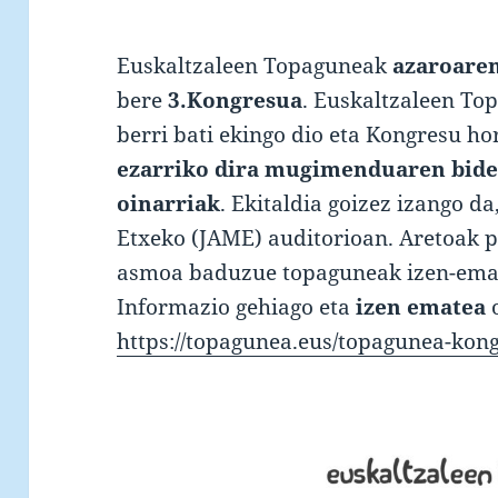
Euskaltzaleen Topaguneak
azaroaren
bere
3.Kongresua
. Euskaltzaleen To
berri bati ekingo dio eta Kongresu h
ezarriko dira mugimenduaren bide
oinarriak
. Ekitaldia goizez izango 
Etxeko (JAME) auditorioan. Aretoak 
asmoa baduzue topaguneak izen-emat
Informazio gehiago eta
izen ematea
o
https://topagunea.eus/topagunea-kon