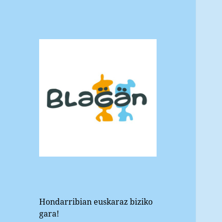
Blagan
Hondarribiko euskara elkartea
Hondarribian euskaraz biziko
gara!