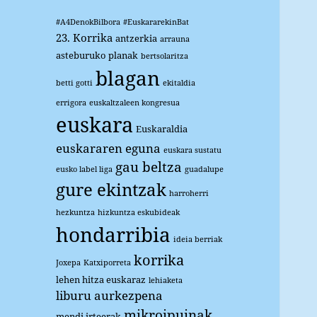
#A4DenokBilbora
#EuskararekinBat
23. Korrika
antzerkia
arrauna
asteburuko planak
bertsolaritza
blagan
betti gotti
ekitaldia
errigora
euskaltzaleen kongresua
euskara
Euskaraldia
euskararen eguna
euskara sustatu
gau beltza
eusko label liga
guadalupe
gure ekintzak
harroherri
hezkuntza
hizkuntza eskubideak
hondarribia
ideia berriak
korrika
Joxepa
Katxiporreta
lehen hitza euskaraz
lehiaketa
liburu aurkezpena
mikroipuinak
mendi irteerak