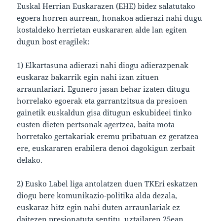
Euskal Herrian Euskarazen (EHE) bidez salatutako
egoera horren aurrean, honakoa adierazi nahi dugu
kostaldeko herrietan euskararen alde lan egiten
dugun bost eragilek:
1) Elkartasuna adierazi nahi diogu adierazpenak
euskaraz bakarrik egin nahi izan zituen
arraunlariari. Egunero jasan behar izaten ditugu
horrelako egoerak eta garrantzitsua da presioen
gainetik euskaldun gisa ditugun eskubideei tinko
eusten dieten pertsonak agertzea, baita mota
horretako gertakariak eremu pribatuan ez geratzea
ere, euskararen erabilera denoi dagokigun zerbait
delako.
2) Eusko Label liga antolatzen duen TKEri eskatzen
diogu bere komunikazio-politika alda dezala,
euskaraz hitz egin nahi duten arraunlariak ez
daitezen presionatuta sentitu, uztailaren 25ean