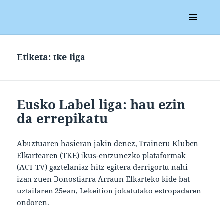
Blagan
MENUA
ETA
WIDGETAK
Etiketa:
tke liga
Eusko Label liga: hau ezin
da errepikatu
Abuztuaren hasieran jakin denez, Traineru Kluben
Elkartearen (TKE) ikus-entzunezko plataformak
(ACT TV)
gaztelaniaz hitz egitera derrigortu nahi
izan zuen
Donostiarra Arraun Elkarteko kide bat
uztailaren 25ean, Lekeition jokatutako estropadaren
ondoren.