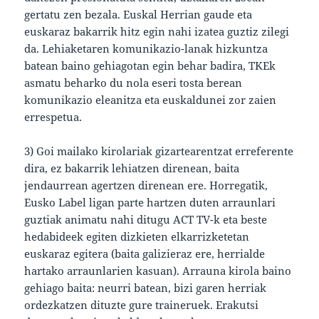
gertatu zen bezala. Euskal Herrian gaude eta
euskaraz bakarrik hitz egin nahi izatea guztiz zilegi
da. Lehiaketaren komunikazio-lanak hizkuntza
batean baino gehiagotan egin behar badira, TKEk
asmatu beharko du nola eseri tosta berean
komunikazio eleanitza eta euskaldunei zor zaien
errespetua.
3) Goi mailako kirolariak gizartearentzat erreferente
dira, ez bakarrik lehiatzen direnean, baita
jendaurrean agertzen direnean ere. Horregatik,
Eusko Label ligan parte hartzen duten arraunlari
guztiak animatu nahi ditugu ACT TV-k eta beste
hedabideek egiten dizkieten elkarrizketetan
euskaraz egitera (baita galizieraz ere, herrialde
hartako arraunlarien kasuan). Arrauna kirola baino
gehiago baita: neurri batean, bizi garen herriak
ordezkatzen dituzte gure traineruek. Erakutsi