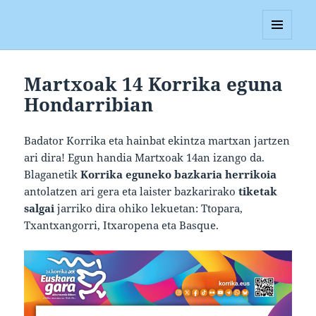
Blagan
MENUA
ETA
WIDGETAK
Martxoak 14 Korrika eguna
Hondarribian
Badator Korrika eta hainbat ekintza martxan jartzen
ari dira! Egun handia Martxoak 14an izango da.
Blaganetik
Korrika eguneko bazkaria herrikoia
antolatzen ari gera eta laister bazkarirako
tiketak
salgai
jarriko dira ohiko lekuetan: Ttopara,
Txantxangorri, Itxaropena eta Basque.