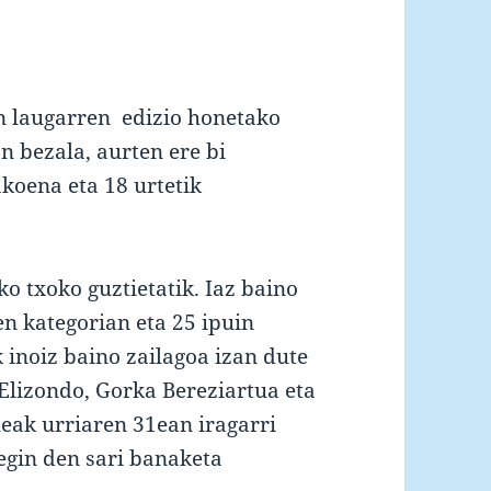
n laugarren edizio honetako
n bezala, aurten ere bi
akoena eta 18 urtetik
ko txoko guztietatik. Iaz baino
en kategorian eta 25 ipuin
inoiz baino zailagoa izan dute
Elizondo, Gorka Bereziartua eta
leak urriaren 31ean iragarri
egin den sari banaketa