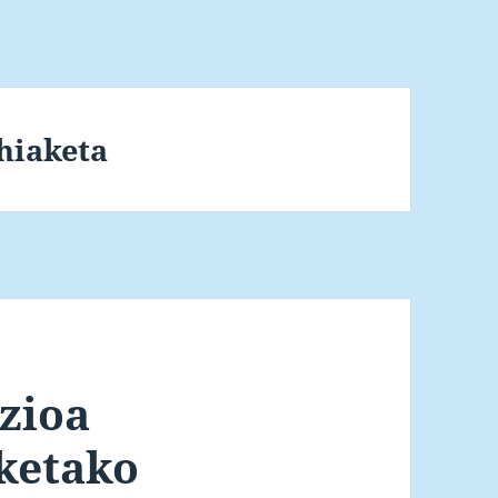
hiaketa
izioa
ketako