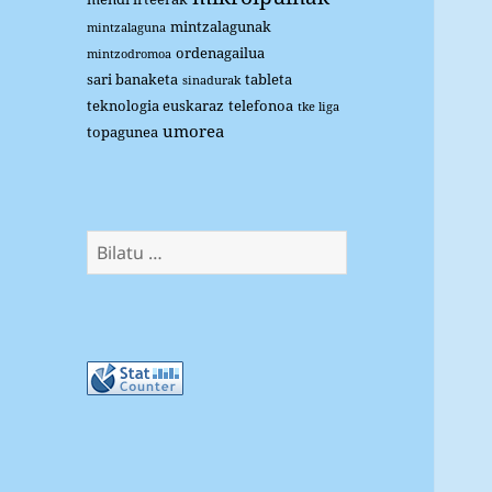
mintzalagunak
mintzalaguna
ordenagailua
mintzodromoa
sari banaketa
tableta
sinadurak
teknologia euskaraz
telefonoa
tke liga
umorea
topagunea
Bilatu: