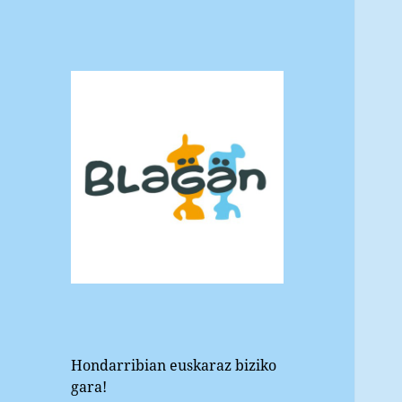
Blagan
Hondarribiko euskara elkartea
Hondarribian euskaraz biziko
gara!