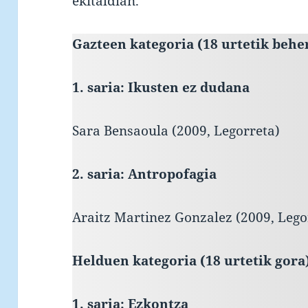
ekitaldian.
Gazteen kategoria (18 urtetik behe
1. saria: Ikusten ez dudana
Sara Bensaoula (2009, Legorreta)
2. saria: Antropofagia
Araitz Martinez Gonzalez (2009, Lego
Helduen kategoria (18 urtetik gora
1. saria: Ezkontza