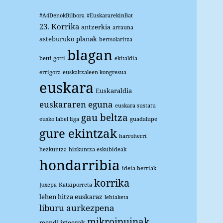
#A4DenokBilbora
#EuskararekinBat
23. Korrika
antzerkia
arrauna
asteburuko planak
bertsolaritza
blagan
betti gotti
ekitaldia
errigora
euskaltzaleen kongresua
euskara
Euskaraldia
euskararen eguna
euskara sustatu
gau beltza
eusko label liga
guadalupe
gure ekintzak
harroherri
hezkuntza
hizkuntza eskubideak
hondarribia
ideia berriak
korrika
Joxepa
Katxiporreta
lehen hitza euskaraz
lehiaketa
liburu aurkezpena
mikroipuinak
mendi irteerak