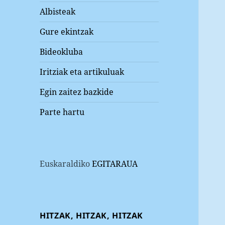
Albisteak
Gure ekintzak
Bideokluba
Iritziak eta artikuluak
Egin zaitez bazkide
Parte hartu
Euskaraldiko
EGITARAUA
HITZAK, HITZAK, HITZAK