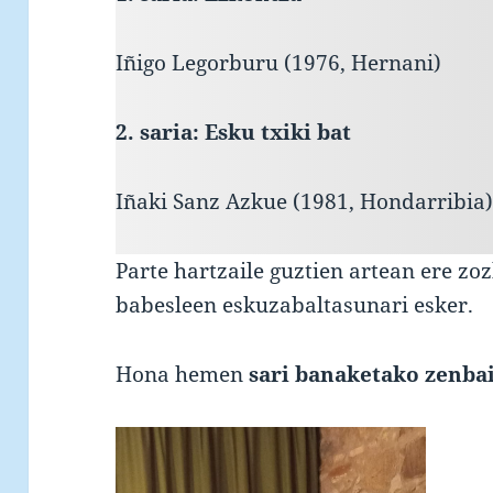
Iñigo Legorburu (1976, Hernani)
2. saria: Esku txiki bat
Iñaki Sanz Azkue (1981, Hondarribia
Parte hartzaile guztien artean ere zo
babesleen eskuzabaltasunari esker.
Hona hemen
sari banaketako zenbai