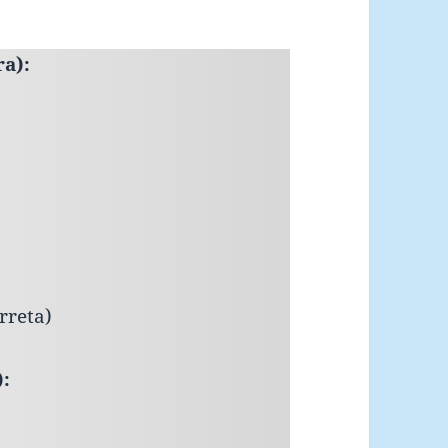
ra):
rreta)
):