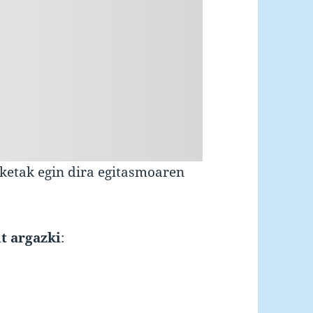
)
zketak egin dira egitasmoaren
t argazki
: