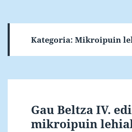
Kategoria:
Mikroipuin le
Gau Beltza IV. ed
mikroipuin lehia