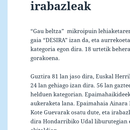
irabazleak
“Gau beltza” mikroipuin lehiaketare
gaia “DESIRA” izan da, eta aurrekoeta
kategoria egon dira. 18 urtetik beher
gorakoena.
Guztira 81 lan jaso dira, Euskal Herri
24 lan gehiago izan dira. 56 lan gazte
helduen kategorian. Epaimahaikideek 
aukeraketa lana. Epaimahaia Ainara 
Kote Guevarak osatu dute, eta irabaz
dira Hondarribiko Udal liburutegian 