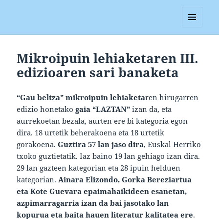
Blagan
MENUA
ETA
WIDGETAK
Mikroipuin lehiaketaren III.
edizioaren sari banaketa
“Gau beltza” mikroipuin lehiaketa
ren hirugarren
edizio honetako
gaia “LAZTAN”
izan da, eta
aurrekoetan bezala, aurten ere bi kategoria egon
dira. 18 urtetik beherakoena eta 18 urtetik
gorakoena.
Guztira 57 lan jaso dira
, Euskal Herriko
txoko guztietatik. Iaz baino 19 lan gehiago izan dira.
29 lan gazteen kategorian eta 28 ipuin helduen
kategorian.
Ainara Elizondo, Gorka Bereziartua
eta Kote Guevara epaimahaikideen esanetan,
azpimarragarria izan da bai jasotako lan
kopurua eta baita hauen literatur kalitatea ere
.