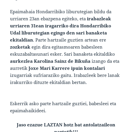
Epaimahaia Hondarribiko liburutegian bildu da
urriaren 23an ebazpena egiteko, eta
irabazleak
urriaren 31ean iragarriko dira Hondarribiko
Udal liburutegian egingo den sari banaketa
ekitaldian
. Parte hartzaile guztien artean ere
zozketak
egin dira egitasmoaren babesleen
eskuzabaltasunari esker. Sari banaketa ekitaldiko
aurkezlea Karolina Sainz de Bikuña
izango da eta
aurretik
Joxe Mari Karrere ipuin kontalari
izugarriak sufriaraziko gaitu. Irabazleek bere lanak
irakurriko dituzte ekitaldian bertan.
Eskerrik asko parte hartzaile guztiei, babesleei eta
epaimahaikideei.
Jaso ezazue LAZTAN hotz bat antolatzaileon
partetik!!!