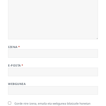
IZENA
*
E-POSTA
*
WEBGUNEA
Gorde nire izena, emaila eta webgunea bilatzaile honetan