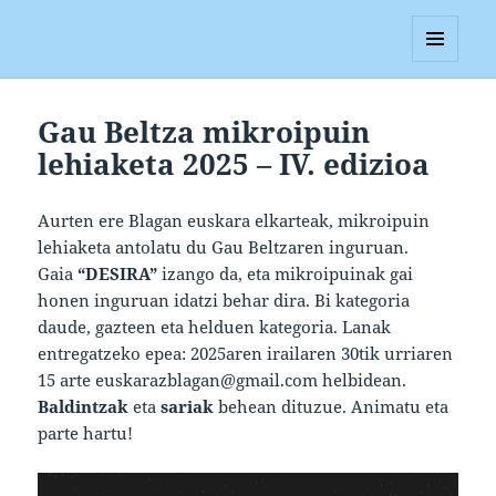
Blagan
MENUA
ETA
WIDGETAK
Gau Beltza mikroipuin
lehiaketa 2025 – IV. edizioa
Aurten ere Blagan euskara elkarteak, mikroipuin
lehiaketa antolatu du Gau Beltzaren inguruan.
Gaia
“DESIRA”
izango da, eta mikroipuinak gai
honen inguruan idatzi behar dira. Bi kategoria
daude, gazteen eta helduen kategoria. Lanak
entregatzeko epea: 2025aren irailaren 30tik urriaren
15 arte euskarazblagan@gmail.com helbidean.
Baldintzak
eta
sariak
behean dituzue. Animatu eta
parte hartu!