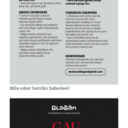
Mila esker herriko babesleei!