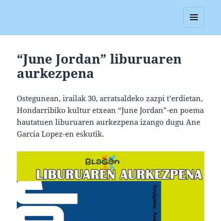
Blagan
MENUA
ETA
WIDGETAK
“June Jordan” liburuaren
aurkezpena
Ostegunean, irailak 30, arratsaldeko zazpi t’erdietan,
Hondarribiko kultur etxean “June Jordan”-en poema
hautatuen liburuaren aurkezpena izango dugu Ane
Garcia Lopez-en eskutik.