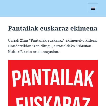
Blagan
MENUA
ETA
WIDGETAK
Pantailak euskaraz ekimena
Urriak 21an “Pantailak euskaraz” ekimeneko kideak
Hondarribian izan ditugu, arratsaldeko 19h00tan
Kultur Etxeko areto nagusian.