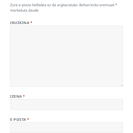
Zure e-posta helbidea ez da argitaratuko.
Beharrezko eremuak
*
markatuta daude
IRUZKINA
*
IZENA
*
E-POSTA
*