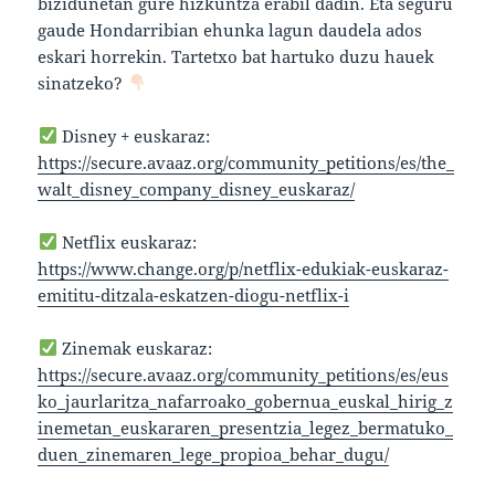
bizidunetan gure hizkuntza erabil dadin. Eta seguru
gaude Hondarribian ehunka lagun daudela ados
eskari horrekin. Tartetxo bat hartuko duzu hauek
sinatzeko?
Disney + euskaraz:
https://secure.avaaz.org/community_petitions/es/the_
walt_disney_company_disney_euskaraz/
Netflix euskaraz:
https://www.change.org/p/netflix-edukiak-euskaraz-
emititu-ditzala-eskatzen-diogu-netflix-i
Zinemak euskaraz:
https://secure.avaaz.org/community_petitions/es/eus
ko_jaurlaritza_nafarroako_gobernua_euskal_hirig_z
inemetan_euskararen_presentzia_legez_bermatuko_
duen_zinemaren_lege_propioa_behar_dugu/