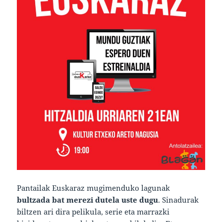
Pantailak Euskaraz mugimenduko lagunak
bultzada bat merezi dutela uste dugu
. Sinadurak
biltzen ari dira pelikula, serie eta marrazki