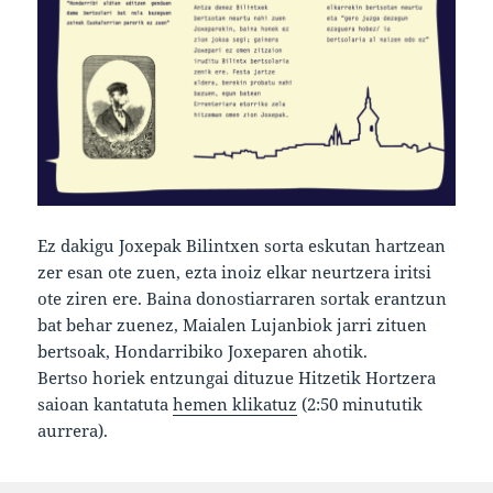
Ez dakigu Joxepak Bilintxen sorta eskutan hartzean
zer esan ote zuen, ezta inoiz elkar neurtzera iritsi
ote ziren ere. Baina donostiarraren sortak erantzun
bat behar zuenez, Maialen Lujanbiok jarri zituen
bertsoak, Hondarribiko Joxeparen ahotik.
Bertso horiek entzungai dituzue Hitzetik Hortzera
saioan kantatuta
hemen klikatuz
(2:50 minututik
aurrera).