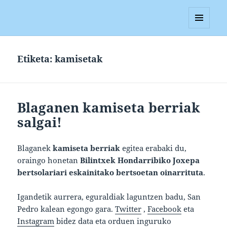
Blagan
MENUA
ETA
WIDGETAK
Etiketa:
kamisetak
Blaganen kamiseta berriak
salgai!
Blaganek
kamiseta berriak
egitea erabaki du,
oraingo honetan
Bilintxek Hondarribiko Joxepa
bertsolariari eskainitako bertsoetan oinarrituta
.
Igandetik aurrera, eguraldiak laguntzen badu, San
Pedro kalean egongo gara.
Twitter
,
Facebook
eta
Instagram
bidez data eta orduen inguruko