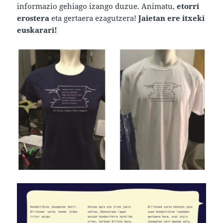
informazio gehiago izango duzue. Animatu,
etorri
erostera
eta gertaera ezagutzera!
Jaietan ere itxeki
euskarari!