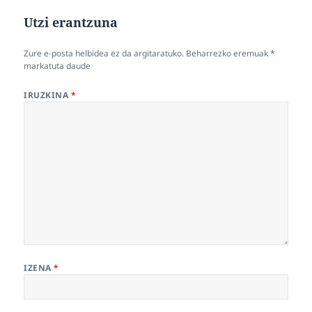
Utzi erantzuna
Zure e-posta helbidea ez da argitaratuko.
Beharrezko eremuak
*
markatuta daude
IRUZKINA
*
IZENA
*