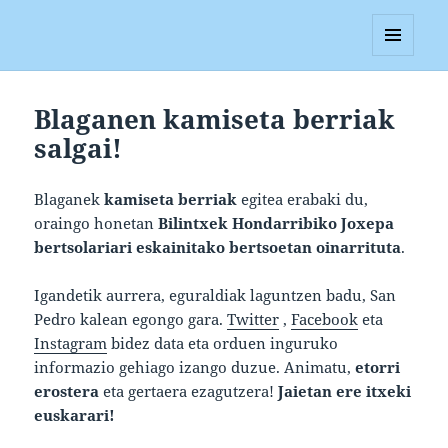
Blagan
MENUA
ETA
WIDGETAK
Blaganen kamiseta berriak
salgai!
Blaganek
kamiseta berriak
egitea erabaki du,
oraingo honetan
Bilintxek Hondarribiko Joxepa
bertsolariari eskainitako bertsoetan oinarrituta
.
Igandetik aurrera, eguraldiak laguntzen badu, San
Pedro kalean egongo gara.
Twitter
,
Facebook
eta
Instagram
bidez data eta orduen inguruko
informazio gehiago izango duzue. Animatu,
etorri
erostera
eta gertaera ezagutzera!
Jaietan ere itxeki
euskarari!