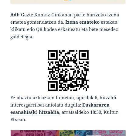
Adi:
Gazte Konkiz Ginkanan parte hartzeko izena
ematea gomendatzen da.
Izena emateko
estekan
klikatu edo QR kodea eskaneatu eta bete mesedez
galdetegia.
Ez ahaztu azteazken honetan, apirilak 6, hitzaldi
interesgarri bat antolatu dugula:
Euskararen
esanahia(k) hitzaldia
, arratsaldeko 18:30, Kultur
Etxean.