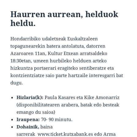
Haurren aurrean, helduok
heldu.
Hondarribiko udaletxeak Euskaltzaleen
topagunearekin batera antolatuta, datorren
Azaroaren 11an, Kultur Etxean arratsaldeko
18:30etan, umeen hurbileko helduen arteko
hizkuntza portaerari eragiteko sentiberatze eta
kontzientziatze saio parte hartzaile interesgarri bat
dugu.
Hizlaria(k):
Paula Kasares eta Kike Amonarriz
(disponibilitatearen arabera, batak edo besteak
emango du saioa)
Iraupena:
70- 90 minutu.
Dohainik,
baina
sarrerak
www.ticket.kutxabank.es
edo Arma