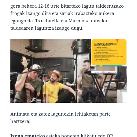
gora behera 12-16 urte bitarteko lagun taldeentzako
frogak izango dira eta sariak irabazteko aukera
egongo da. Txiribuelta eta Marmoka musika
taldeaaren laguntza izango dugu.
Animatu eta zatoz lagunekin lehiaketan parte
hartzera!
Izena emateko
esteka honetan klikatu edo QR