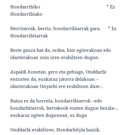
Hondarribiko * Ez
Hondarribiako
Herritarrak, berriz, hondarribiarrak gara. * Ez
Hondarribitarrak
Beste gauza bat da, ordea, hitz egiterakoan edo
idazterakoan zein izen erabiltzen dugun.
Aspaldi honetan, gero eta gehiago, Onddarbi
entzuten da, euskaraz jatorra delakoan –
idazterakoan Onyarbi ere erabiltzen dute–.
Baina ez da horrela, hondarribiarrok –edo
hondarbitarrok, bertakook esaten dugun bezala–,
euskaraz egiten dugunean, ez dugu
Onddarbi erabiltzen, Hondarbi(y)a baizik.