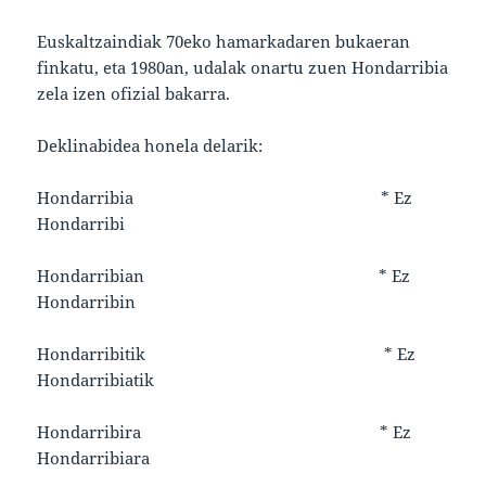
Euskaltzaindiak 70eko hamarkadaren bukaeran
finkatu, eta 1980an, udalak onartu zuen Hondarribia
zela izen ofizial bakarra.
Deklinabidea honela delarik:
Hondarribia * Ez
Hondarribi
Hondarribian * Ez
Hondarribin
Hondarribitik * Ez
Hondarribiatik
Hondarribira * Ez
Hondarribiara