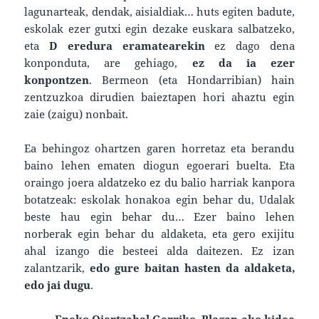
lagunarteak, dendak, aisialdiak… huts egiten badute,
eskolak ezer gutxi egin dezake euskara salbatzeko,
eta
D eredura eramatearekin
ez dago dena
konponduta, are gehiago,
ez da ia ezer
konpontzen
. Bermeon (eta Hondarribian) hain
zentzuzkoa dirudien baieztapen hori ahaztu egin
zaie (zaigu) nonbait.
Ea behingoz ohartzen garen horretaz eta berandu
baino lehen ematen diogun egoerari buelta. Eta
oraingo joera aldatzeko ez du balio harriak kanpora
botatzeak: eskolak honakoa egin behar du, Udalak
beste hau egin behar du… Ezer baino lehen
norberak egin behar du aldaketa, eta gero exijitu
ahal izango die besteei alda daitezen. Ez izan
zalantzarik,
edo gure baitan hasten da aldaketa,
edo jai dugu
.
Eneko Oiartzabal Gerriko, Blagan-eko kidea