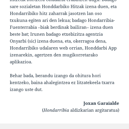
sare sozialetan Honddarbiko Hitzak izena duen, eta
Hondarribiko hitz zaharrak jasotzen lan oso
txukuna egiten ari den lekua; badago Hondarribia-
Fuenterrabia –biak berdinak bailiran– izena duen
beste bat; Irunen badago etxebizitza agentzia
Onyarbi (sic) izena duena, eta, okerragoa dena,
Hondarribiko udalaren web orrian, Honddarbi App
izenarekin, agertzen den mugikorretarako
aplikazioa.
Behar bada, berandu izango da ohitura hori
kentzeko, baina ahalegintzea ez litzatekeela txarra
izango uste dut.
Joxan Garaialde
(
Hondarribia
aldizkarian argitaratua)