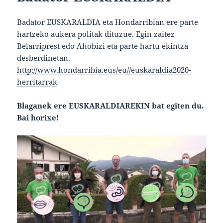
Badator EUSKARALDIA eta Hondarribian ere parte
hartzeko aukera politak dituzue. Egin zaitez
Belarriprest edo Ahobizi eta parte hartu ekintza
desberdinetan.
http://www.hondarribia.eus/eu//euskaraldia2020-
herritarrak
Blaganek ere EUSKARALDIAREKIN bat egiten du.
Bai horixe!