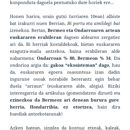
konponduta dagoela pentsatuko dute horiek ere…
Honen harira, orain gutxi (urriaren 10ean) albiste
bat irakurri nuen Berrian,
Bi portu eta amildegi bat
izenekoa. Bertan,
Bermeo eta Ondarroaren artean
euskararen erabileran
dagoen aldearen zergatiez
ari da. Bi herriak kostaldekoak, bietan euskararen
ezagutza-maila antzekoa, baina erabileran alde
nabarmena:
Ondarroan % 80, Bermeon % 34
. Eta
ondorioa argia da:
gakoa “ekosisteman” dago
, hau
da, euskararen egoera osasuntsua izan dadin
ingurune osoak norabide bererantz egin behar
duela “arraun” (euskararen alde, alegia). Biziki
interesgarria da artikulua (gomendatzen dizuet) eta
ezinezkoa da Bermeoz ari denean burura gure
herria, Hondarribia, ez etortzea,
hain dira
handiak antzekotasunak!
Azken batean, sinplea da kontua: etxeak, kaleak,