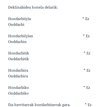
Deklinabidea honela delarik:
Hondarbi(y)a * Ez
Onddarbi
Hondarbi(y)an * Ez
Onddarbin
Hondarbitik * Ez
Onddarbitik
Hondarbira * Ez
Onddarbira
Hondarbiko * Ez
Onddarbiko
Eta herritarrak hondarbitarrak gara. * Ez