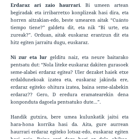
Erdaraz ari zaio haurrari
. Bi umeen artean
begiradak eta irribarretxo konplizeak hasi dira, eta
horren aitzakian-edo, beste umearen aitak “Cuánto
tiempo tiene?” galdetu dit, eta nik “Bi urte, eta
zureak?”. Orduan, aitak euskaraz erantzun dit eta
hitz egiten jarraitu dugu, euskaraz.
Ni zur eta lur
gelditu naiz, eta neure baitarako
pentsatu dut: “Nola liteke euskaraz dakiten gurasoek
seme-alabei erdaraz egitea? Uler dezaket haiek etxe
erdaldunekoak izatea eta, euskaraz jakinda ere,
erdaraz egiteko ohitura izatea, baina seme-alabekin
erdaraz?? Gero, D eredura eramatearekin dena
konponduta dagoela pentsatuko dute…”.
Handik gutxira, bere umea kulunkatik jaitsi eta
hara-hona korrika hasi da. Aita, gure aurrean
haurrari erdaraz egiteko lotsaz-edo, euskaraz egiten
hasi zaio. Baina argi dago hori ez dela ohikoa,