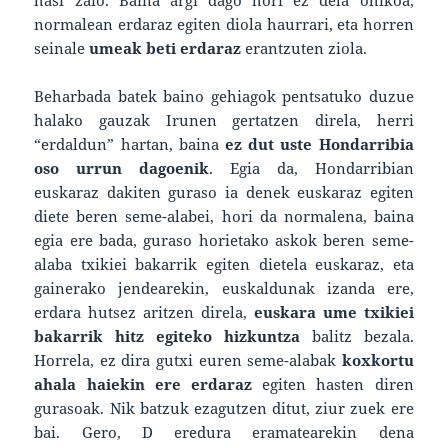
normalean erdaraz egiten diola haurrari, eta horren
seinale
umeak beti erdaraz
erantzuten ziola.
Beharbada batek baino gehiagok pentsatuko duzue
halako gauzak Irunen gertatzen direla, herri
“erdaldun” hartan, baina
ez dut uste Hondarribia
oso urrun dagoenik
. Egia da, Hondarribian
euskaraz dakiten guraso ia denek euskaraz egiten
diete beren seme-alabei, hori da normalena, baina
egia ere bada, guraso horietako askok beren seme-
alaba txikiei bakarrik egiten dietela euskaraz, eta
gainerako jendearekin, euskaldunak izanda ere,
erdara hutsez aritzen direla,
euskara ume txikiei
bakarrik hitz egiteko hizkuntza
balitz bezala.
Horrela, ez dira gutxi euren seme-alabak
koxkortu
ahala haiekin ere erdaraz
egiten hasten diren
gurasoak. Nik batzuk ezagutzen ditut, ziur zuek ere
bai. Gero, D eredura eramatearekin dena