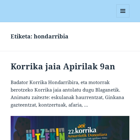
Blagan
MENUA
ETA
WIDGETAK
Etiketa:
hondarribia
Korrika jaia Apirilak 9an
Badator Korrika Hondarribira, eta motorrak
berotzeko Korrika jaia antolatu dugu Blaganetik.
Animatu zaitezte: eskulanak haurrentzat, Ginkana
gazteentzat, kontzertuak, afaria, …