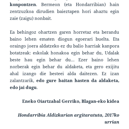
konpontzen
. Bermeon (eta Hondarribian) hain
zentzuzkoa dirudien baieztapen hori ahaztu egin
zaie (zaigu) nonbait.
Ea behingoz ohartzen garen horretaz eta berandu
baino lehen ematen diogun egoerari buelta. Eta
oraingo joera aldatzeko ez du balio harriak kanpora
botatzeak: eskolak honakoa egin behar du, Udalak
beste hau egin behar du… Ezer baino lehen
norberak egin behar du aldaketa, eta gero exijitu
ahal izango die besteei alda daitezen. Ez izan
zalantzarik,
edo gure baitan hasten da aldaketa,
edo jai dugu
.
Eneko Oiartzabal Gerriko, Blagan-eko kidea
Hondarribia Aldizkarian argitaratuta, 2017ko
urrian