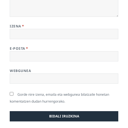
IZENA
*
E-POSTA
*
WEBGUNEA
Gorde nire izena, emaila eta webgunea bilatzaile honetan
komentatzen dudan hurrengorako.