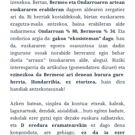
izenekoa. Bertan,
Bermeo eta Ondarroaren artean
euskararen erabileran
dagoen aldearen zergatiez
ari da. Bi herriak kostaldekoak, bietan euskararen
ezagutza-maila antzekoa, baina erabileran alde
nabarmena:
Ondarroan % 80, Bermeon % 34
. Eta
ondorioa argia da:
gakoa “ekosisteman” dago
, hau
da, euskararen egoera osasuntsua izan dadin
ingurune osoak norabide bererantz egin behar
duela “arraun” (euskararen alde, alegia). Biziki
interesgarria da artikulua (gomendatzen dizuet) eta
ezinezkoa da Bermeoz ari denean burura gure
herria, Hondarribia, ez etortzea,
hain dira
handiak antzekotasunak!
Azken batean, sinplea da kontua: etxeak, kaleak,
lagunarteak, dendak, aisialdiak… huts egiten badute,
eskolak ezer gutxi egin dezake euskara salbatzeko,
eta
D eredura eramatearekin
ez dago dena
konponduta, are gehiago,
ez da ia ezer