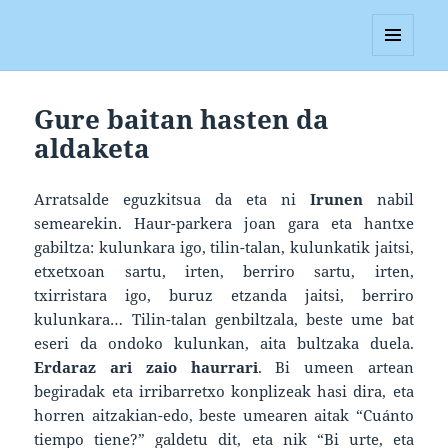
Blagan
MENUA
ETA
WIDGETAK
Gure baitan hasten da
aldaketa
Arratsalde eguzkitsua da eta ni
Irunen
nabil
semearekin. Haur-parkera joan gara eta hantxe
gabiltza: kulunkara igo, tilin-talan, kulunkatik jaitsi,
etxetxoan sartu, irten, berriro sartu, irten,
txirristara igo, buruz etzanda jaitsi, berriro
kulunkara… Tilin-talan genbiltzala, beste ume bat
eseri da ondoko kulunkan, aita bultzaka duela.
Erdaraz ari zaio haurrari
. Bi umeen artean
begiradak eta irribarretxo konplizeak hasi dira, eta
horren aitzakian-edo, beste umearen aitak “Cuánto
tiempo tiene?” galdetu dit, eta nik “Bi urte, eta