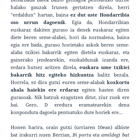
halako gauzak Irunen gertatzen direla, herri
“erdaldun” hartan, baina
ez dut uste Hondarribia
oso urrun dagoenik
. Egia da, Hondarribian
euskaraz dakiten guraso ia denek euskaraz egiten
diete beren seme-alabei, hori da normalena, baina
egia ere bada, guraso horietako askok beren seme-
alaba txikiei bakarrik egiten dietela euskaraz, eta
gainerako jendearekin, euskaldunak izanda ere,
erdara hutsez aritzen direla,
euskara ume txikiei
bakarrik hitz egiteko hizkuntza
balitz bezala.
Horrela, ez dira gutxi euren seme-alabak
koxkortu
ahala haiekin ere erdaraz
egiten hasten diren
gurasoak. Nik batzuk ezagutzen ditut, ziur zuek ere
bai. Gero, D eredura eramatearekin dena
konponduta dagoela pentsatuko dute horiek ere…
Honen harira, orain gutxi (urriaren 10ean) albiste
bat irakurri nuen Berrian,
Bi portu eta amildegi bat