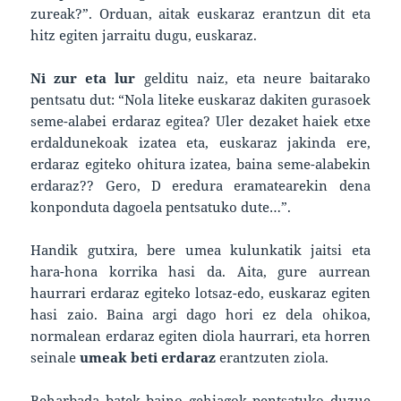
zureak?”. Orduan, aitak euskaraz erantzun dit eta
hitz egiten jarraitu dugu, euskaraz.
Ni zur eta lur
gelditu naiz, eta neure baitarako
pentsatu dut: “Nola liteke euskaraz dakiten gurasoek
seme-alabei erdaraz egitea? Uler dezaket haiek etxe
erdaldunekoak izatea eta, euskaraz jakinda ere,
erdaraz egiteko ohitura izatea, baina seme-alabekin
erdaraz?? Gero, D eredura eramatearekin dena
konponduta dagoela pentsatuko dute…”.
Handik gutxira, bere umea kulunkatik jaitsi eta
hara-hona korrika hasi da. Aita, gure aurrean
haurrari erdaraz egiteko lotsaz-edo, euskaraz egiten
hasi zaio. Baina argi dago hori ez dela ohikoa,
normalean erdaraz egiten diola haurrari, eta horren
seinale
umeak beti erdaraz
erantzuten ziola.
Beharbada batek baino gehiagok pentsatuko duzue