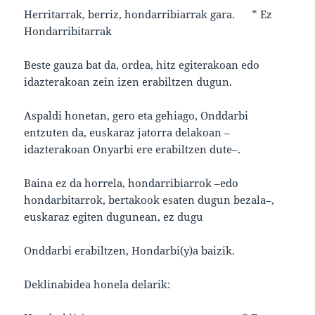
Herritarrak, berriz, hondarribiarrak gara. * Ez
Hondarribitarrak
Beste gauza bat da, ordea, hitz egiterakoan edo
idazterakoan zein izen erabiltzen dugun.
Aspaldi honetan, gero eta gehiago, Onddarbi
entzuten da, euskaraz jatorra delakoan –
idazterakoan Onyarbi ere erabiltzen dute–.
Baina ez da horrela, hondarribiarrok –edo
hondarbitarrok, bertakook esaten dugun bezala–,
euskaraz egiten dugunean, ez dugu
Onddarbi erabiltzen, Hondarbi(y)a baizik.
Deklinabidea honela delarik: