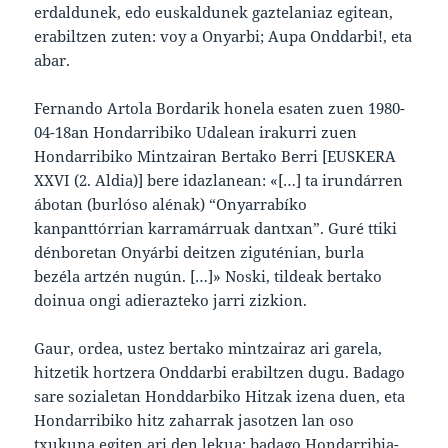
erdaldunek, edo euskaldunek gaztelaniaz egitean,
erabiltzen zuten: voy a Onyarbi; Aupa Onddarbi!, eta
abar.
Fernando Artola Bordarik honela esaten zuen 1980-
04-18an Hondarribiko Udalean irakurri zuen
Hondarribiko Mintzairan Bertako Berri [EUSKERA
XXVI (2. Aldia)] bere idazlanean: «[…] ta irundárren
ábotan (burlóso alénak) “Onyarrabíko
kanpanttórrian karramárruak dantxan”. Guré ttiki
dénboretan Onyárbi deitzen ziguténian, burla
bezéla artzén nugún. […]» Noski, tildeak bertako
doinua ongi adierazteko jarri zizkion.
Gaur, ordea, ustez bertako mintzairaz ari garela,
hitzetik hortzera Onddarbi erabiltzen dugu. Badago
sare sozialetan Honddarbiko Hitzak izena duen, eta
Hondarribiko hitz zaharrak jasotzen lan oso
txukuna egiten ari den lekua; badago Hondarribia-