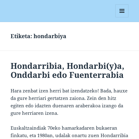
Blagan
MENUA
ETA
WIDGETAK
Etiketa:
hondarbiya
Hondarribia, Hondarbi(y)a,
Onddarbi edo Fuenterrabia
Hara zenbat izen herri bat izendatzeko! Bada, hauxe
da gure herriari gertatzen zaiona. Zein den hitz
egiten edo idazten duenaren araberakoa izango da
gure herriaren izena.
Euskaltzaindiak 70eko hamarkadaren bukaeran
finkatu, eta 1980an, udalak onartu zuen Hondarribia