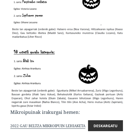
Mikroipuinak irakurgai hemen:
2022 GAU BELTZA MIKROIPUIN LEHIAKETA
DESKARGATU