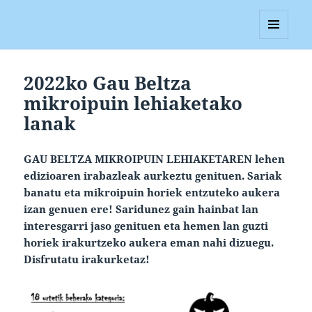
Blagan
MENUA
ETA
WIDGETAK
2022ko Gau Beltza
mikroipuin lehiaketako
lanak
GAU BELTZA MIKROIPUIN LEHIAKETAREN lehen
edizioaren irabazleak aurkeztu genituen. Sariak
banatu eta mikroipuin horiek entzuteko aukera
izan genuen ere! Saridunez gain hainbat lan
interesgarri jaso genituen eta hemen lan guzti
horiek irakurtzeko aukera eman nahi dizuegu.
Disfrutatu irakurketaz!