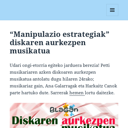
Blagan
MENUA
ETA
WIDGETAK
“Manipulazio estrategiak”
diskaren aurkezpen
musikatua
Udari ongi-etorria egiteko jarduera berezia! Petti
musikariaren azken diskoaren aurkezpen
musikatua antolatu dugu hilaren 24rako;
musikariaz gain, Ana Galarragak eta Harkaitz Canok
parte hartuko dute. Sarrerak
hemen
lortu daitezke.