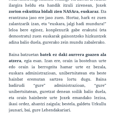
ilargira heldu eta handik itzuli zirenean, Joxek
zorion eskutitza bidali zien NASAra, euskaraz
. Eta
erantzuna jaso ere jaso zuen. Hortaz, hark ez zuen
zalantzarik izan, eta “euskara, jalgi hadi mundura!”
leloa bere eginez, konplexurik gabe erakutsi (eta
demostratu) zuen euskarak gainontzeko hizkuntzek
adina balio duela, gurerako zein mundu zabalerako.
Baina batzuetan
batek ez daki aurrera goazen ala
atzera
, egia esan. Izan ere, orain ia bostehun urte
edo orain ia berrogeita hamar urte ez bezala,
euskara administrazioan, unibertsitatean eta beste
hainbat eremutan sartzea lortu dugu. Baina
badirudi “gure” administrazioan, “gure”
unibertsitatean, guretzat denean soilik balio duela,
eta orain hainbeste urte Joxek emandako lezioa,
ikasi ordez, ahantzi zaigula; bestela, galdetu Urkullu
jaunari, bai, gure Lehendakariari.