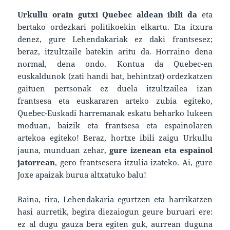
Urkullu orain gutxi Quebec aldean ibili da
eta
bertako ordezkari politikoekin elkartu. Eta itxura
denez, gure Lehendakariak ez daki frantsesez;
beraz, itzultzaile batekin aritu da. Horraino dena
normal, dena ondo. Kontua da Quebec-en
euskaldunok (zati handi bat, behintzat) ordezkatzen
gaituen pertsonak ez duela itzultzailea izan
frantsesa eta euskararen arteko zubia egiteko,
Quebec-Euskadi harremanak eskatu beharko lukeen
moduan, baizik eta frantsesa eta espainolaren
artekoa egiteko! Beraz, hortxe ibili zaigu Urkullu
jauna, munduan zehar,
gure izenean eta espainol
jatorrean
, gero frantsesera itzulia izateko. Ai, gure
Joxe apaizak burua altxatuko balu!
Baina, tira, Lehendakaria egurtzen eta harrikatzen
hasi aurretik, begira diezaiogun geure buruari ere:
ez al dugu gauza bera egiten guk, aurrean duguna