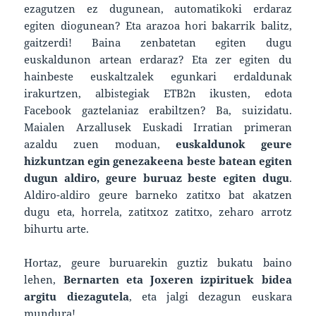
ezagutzen ez dugunean, automatikoki erdaraz
egiten diogunean? Eta arazoa hori bakarrik balitz,
gaitzerdi! Baina zenbatetan egiten dugu
euskaldunon artean erdaraz? Eta zer egiten du
hainbeste euskaltzalek egunkari erdaldunak
irakurtzen, albistegiak ETB2n ikusten, edota
Facebook gaztelaniaz erabiltzen? Ba, suizidatu.
Maialen Arzallusek Euskadi Irratian primeran
azaldu zuen moduan,
euskaldunok geure
hizkuntzan egin genezakeena beste batean egiten
dugun aldiro, geure buruaz beste egiten dugu
.
Aldiro-aldiro geure barneko zatitxo bat akatzen
dugu eta, horrela, zatitxoz zatitxo, zeharo arrotz
bihurtu arte.
Hortaz, geure buruarekin guztiz bukatu baino
lehen,
Bernarten eta Joxeren izpirituek bidea
argitu diezagutela
, eta jalgi dezagun euskara
mundura!