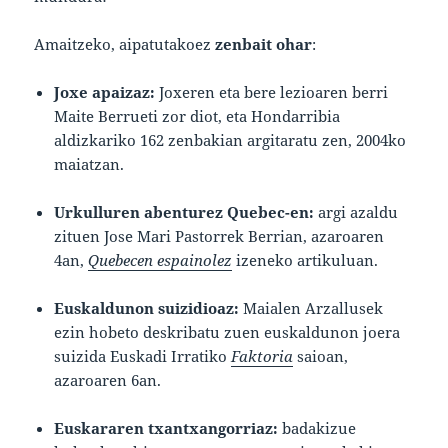
Amaitzeko, aipatutakoez
zenbait ohar
:
Joxe apaizaz:
Joxeren eta bere lezioaren berri
Maite Berrueti zor diot, eta Hondarribia
aldizkariko 162 zenbakian argitaratu zen, 2004ko
maiatzan.
Urkulluren abenturez Quebec-en:
argi azaldu
zituen Jose Mari Pastorrek Berrian, azaroaren
4an,
Quebecen espainolez
izeneko artikuluan.
Euskaldunon suizidioaz:
Maialen Arzallusek
ezin hobeto deskribatu zuen euskaldunon joera
suizida Euskadi Irratiko
Faktoria
saioan,
azaroaren 6an.
Euskararen txantxangorriaz:
badakizue