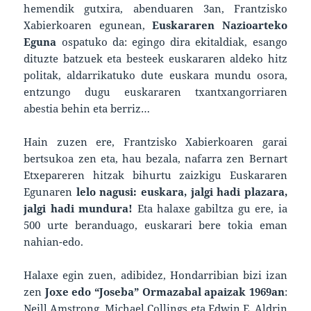
hemendik gutxira, abenduaren 3an, Frantzisko
Xabierkoaren egunean,
Euskararen Nazioarteko
Eguna
ospatuko da: egingo dira ekitaldiak, esango
dituzte batzuek eta besteek euskararen aldeko hitz
politak, aldarrikatuko dute euskara mundu osora,
entzungo dugu euskararen txantxangorriaren
abestia behin eta berriz…
Hain zuzen ere, Frantzisko Xabierkoaren garai
bertsukoa zen eta, hau bezala, nafarra zen Bernart
Etxepareren hitzak bihurtu zaizkigu Euskararen
Egunaren
lelo nagusi: euskara, jalgi hadi plazara,
jalgi hadi mundura!
Eta halaxe gabiltza gu ere, ia
500 urte beranduago, euskarari bere tokia eman
nahian-edo.
Halaxe egin zuen, adibidez, Hondarribian bizi izan
zen
Joxe edo “Joseba” Ormazabal apaizak 1969an
:
Neill Amstrong, Michael Collings eta Edwin E. Aldrin