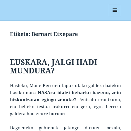
Blagan
MENUA
ETA
WIDGETAK
Etiketa:
Bernart Etxepare
EUSKARA, JALGI HADI
MUNDURA?
Hasteko, Maite Berrueti lapurtutako galdera batekin
hasiko naiz:
NASAra idatzi beharko bazenu, zein
hizkuntzatan egingo zenuke?
Pentsatu erantzuna,
eta beheko testua irakurri eta gero, egin berriro
galdera hau zeure buruari.
Dagoeneko gehienek jakingo duzuen bezala,