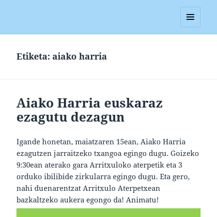
Blagan
MENUA
ETA
WIDGETAK
Etiketa:
aiako harria
Aiako Harria euskaraz
ezagutu dezagun
Igande honetan, maiatzaren 15ean, Aiako Harria
ezagutzen jarraitzeko txangoa egingo dugu. Goizeko
9:30ean aterako gara Arritxuloko aterpetik eta 3
orduko ibilibide zirkularra egingo dugu. Eta gero,
nahi duenarentzat Arritxulo Aterpetxean
bazkaltzeko aukera egongo da! Animatu!