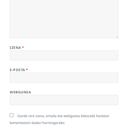
IZENA
*
E-POSTA
*
WEBGUNEA
Gorde nire izena, emaila eta webgunea bilatzaile honetan
komentatzen dudan hurrengorako.