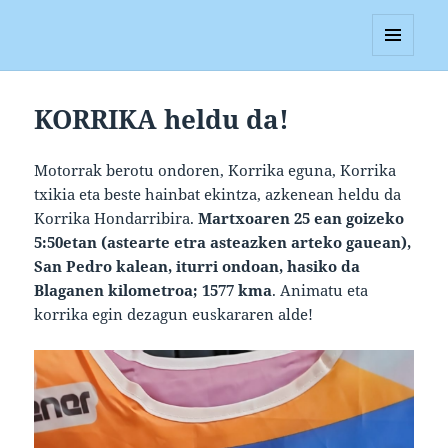
Blagan
MENUA
ETA
WIDGETAK
KORRIKA heldu da!
Motorrak berotu ondoren, Korrika eguna, Korrika
txikia eta beste hainbat ekintza, azkenean heldu da
Korrika Hondarribira.
Martxoaren 25 ean goizeko
5:50etan (astearte etra asteazken arteko gauean),
San Pedro kalean, iturri ondoan, hasiko da
Blaganen kilometroa; 1577 kma
. Animatu eta
korrika egin dezagun euskararen alde!