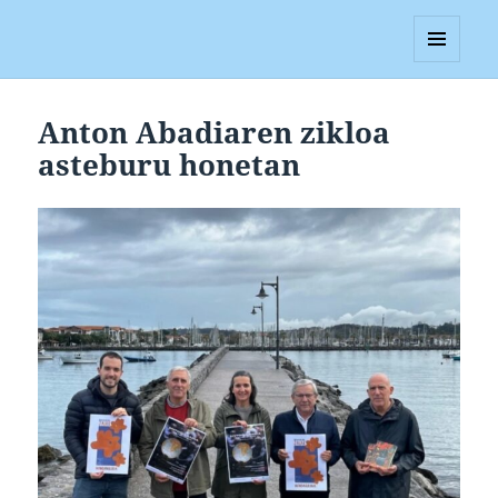
Blagan
MENUA
ETA
WIDGETAK
Anton Abadiaren zikloa
asteburu honetan