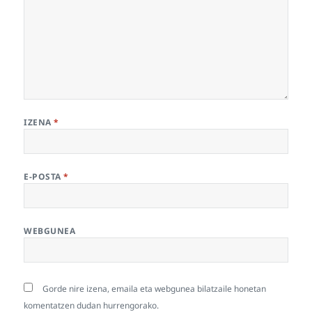
IZENA
*
E-POSTA
*
WEBGUNEA
Gorde nire izena, emaila eta webgunea bilatzaile honetan
komentatzen dudan hurrengorako.