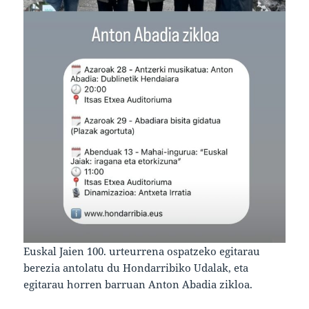
Euskal Jaien 100. urteurrena ospatzeko egitarau
berezia antolatu du Hondarribiko Udalak, eta
egitarau horren barruan Anton Abadia zikloa.