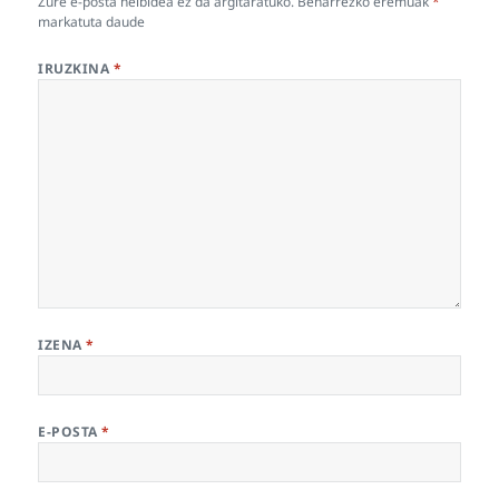
Zure e-posta helbidea ez da argitaratuko.
Beharrezko eremuak
*
markatuta daude
IRUZKINA
*
IZENA
*
E-POSTA
*