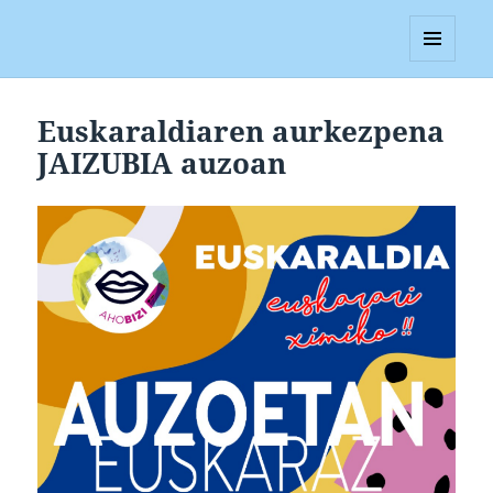
Blagan
MENUA
ETA
WIDGETAK
Euskaraldiaren aurkezpena
JAIZUBIA auzoan