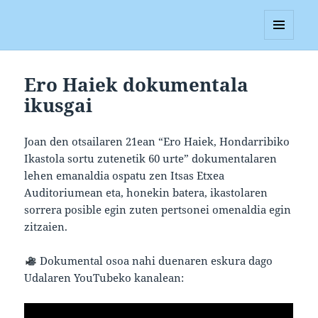
Blagan
MENUA
ETA
WIDGETAK
Ero Haiek dokumentala
ikusgai
Joan den otsailaren 21ean “Ero Haiek, Hondarribiko
Ikastola sortu zutenetik 60 urte” dokumentalaren
lehen emanaldia ospatu zen Itsas Etxea
Auditoriumean eta, honekin batera, ikastolaren
sorrera posible egin zuten pertsonei omenaldia egin
zitzaien.
Dokumental osoa nahi duenaren eskura dago
Udalaren YouTubeko kanalean: