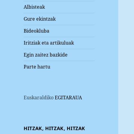
Albisteak
Gure ekintzak
Bideokluba
Iritziak eta artikuluak
Egin zaitez bazkide
Parte hartu
Euskaraldiko
EGITARAUA
HITZAK, HITZAK, HITZAK