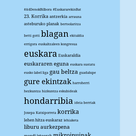
#A4DenokBilbora
#EuskararekinBat
23. Korrika
antzerkia
arrauna
asteburuko planak
bertsolaritza
blagan
betti gotti
ekitaldia
errigora
euskaltzaleen kongresua
euskara
Euskaraldia
euskararen eguna
euskara sustatu
gau beltza
eusko label liga
guadalupe
gure ekintzak
harroherri
hezkuntza
hizkuntza eskubideak
hondarribia
ideia berriak
korrika
Joxepa
Katxiporreta
lehen hitza euskaraz
lehiaketa
liburu aurkezpena
mikroipuinak
mendi irteerak