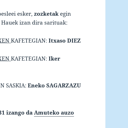
esleei esker,
zozketak
egin
. Hauek izan dira sarituak:
XEN
KAFETEGIAN:
Itxaso DIEZ
XEN
KAFETEGIAN:
Iker
N SASKIA:
Eneko SAGARZAZU
 31 izango da
Amuteko auzo