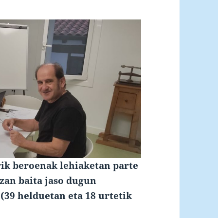
rik beroenak lehiaketan parte
zan baita jaso dugun
 (39 helduetan eta 18 urtetik