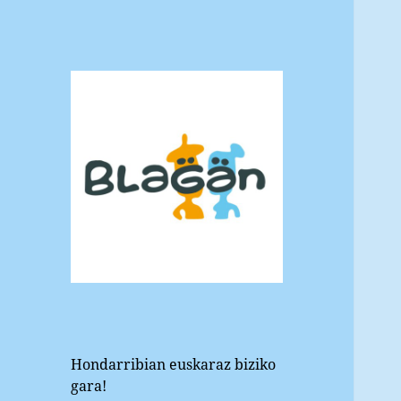
Blagan
Hondarribiko euskara elkartea
Hondarribian euskaraz biziko
gara!