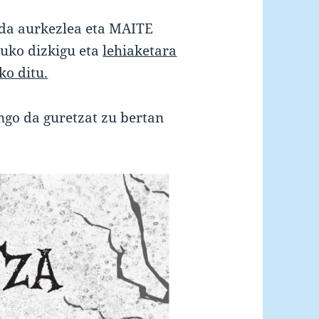
a aurkezlea eta MAITE
uko dizkigu eta
lehiaketara
ko ditu.
ngo da guretzat zu bertan