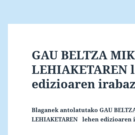
GAU BELTZA MI
LEHIAKETAREN l
edizioaren iraba
Blaganek antolatutako GAU BELT
LEHIAKETAREN lehen edizioaren i