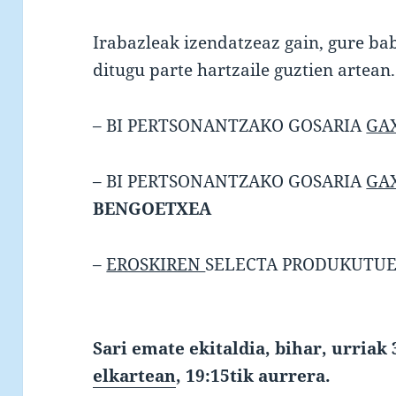
Irabazleak izendatzeaz gain, gure bab
ditugu parte hartzaile guztien artean
– BI PERTSONANTZAKO GOSARIA
GA
– BI PERTSONANTZAKO GOSARIA
GA
BENGOETXEA
–
EROSKIREN
SELECTA PRODUKUTUE
Sari emate ekitaldia, bihar, urriak
elkartean
, 19:15tik aurrera.