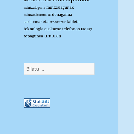
mintzalagunak
mintzalaguna
ordenagailua
mintzodromoa
sari banaketa
tableta
sinadurak
teknologia euskaraz
telefonoa
tke liga
umorea
topagunea
Bilatu: