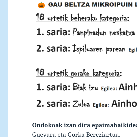
Ondokoak izan dira epaimahaikide
Guevara eta Gorka Bereziartua.