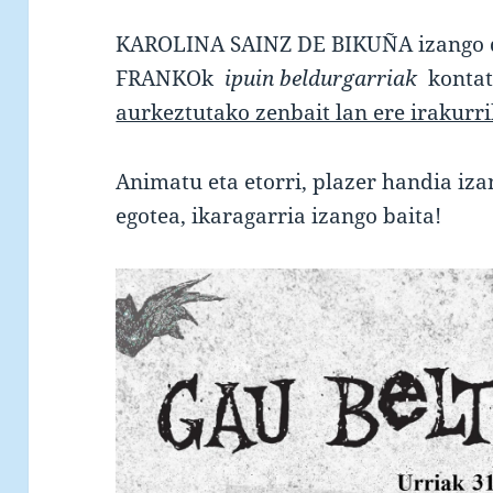
KAROLINA SAINZ DE BIKUÑA izango d
FRANKOk
ipuin beldurgarriak
kontat
aurkeztutako zenbait lan ere irakurri
Animatu eta etorri, plazer handia iza
egotea, ikaragarria izango baita!