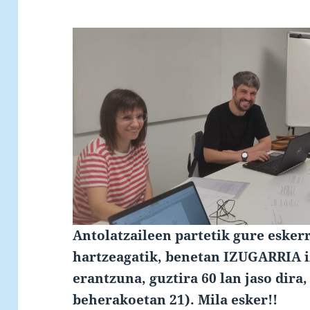
Antolatzaileen partetik gure esker
hartzeagatik, benetan IZUGARRIA i
erantzuna, guztira 60 lan jaso dira,
beherakoetan 21). M
ila esker!!