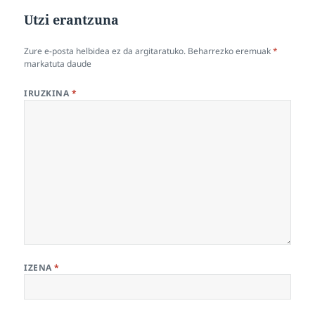
Utzi erantzuna
Zure e-posta helbidea ez da argitaratuko.
Beharrezko eremuak
*
markatuta daude
IRUZKINA
*
IZENA
*