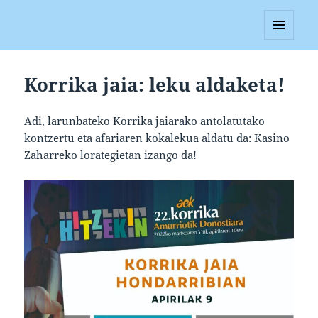
Blagan
MENUA
ETA
WIDGETAK
Korrika jaia: leku aldaketa!
Adi, larunbateko Korrika jaiarako antolatutako
kontzertu eta afariaren kokalekua aldatu da: Kasino
Zaharreko lorategietan izango da!