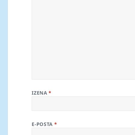
IZENA
*
E-POSTA
*