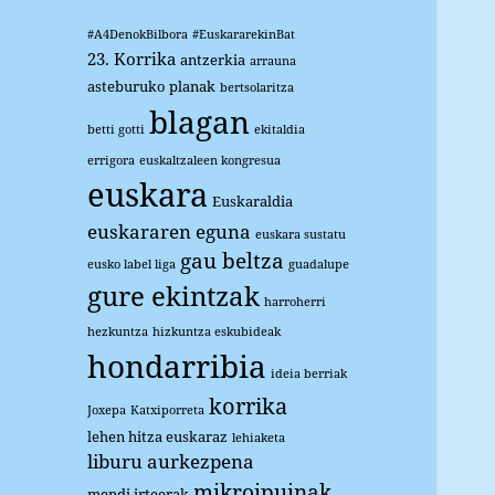
#A4DenokBilbora
#EuskararekinBat
23. Korrika
antzerkia
arrauna
asteburuko planak
bertsolaritza
blagan
betti gotti
ekitaldia
errigora
euskaltzaleen kongresua
euskara
Euskaraldia
euskararen eguna
euskara sustatu
gau beltza
eusko label liga
guadalupe
gure ekintzak
harroherri
hezkuntza
hizkuntza eskubideak
hondarribia
ideia berriak
korrika
Joxepa
Katxiporreta
lehen hitza euskaraz
lehiaketa
liburu aurkezpena
mikroipuinak
mendi irteerak