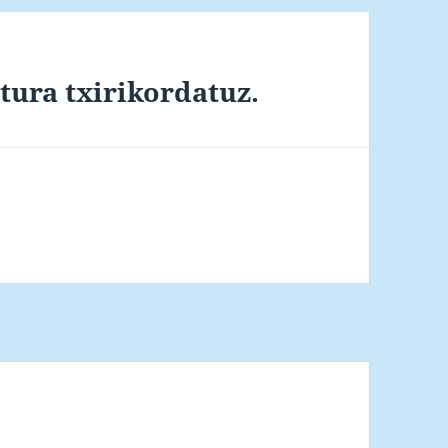
tura txirikordatuz.