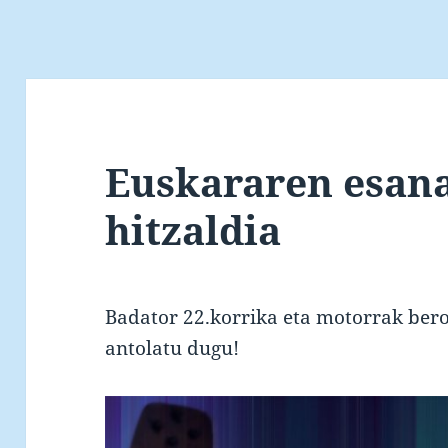
Euskararen esana
hitzaldia
Badator 22.korrika eta motorrak bero
antolatu dugu!