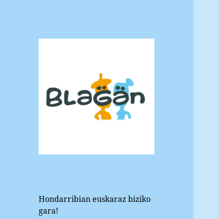
Blagan
Hondarribiko euskara elkartea
Hondarribian euskaraz biziko
gara!