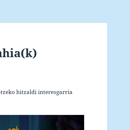
hia(k)
tzeko hitzaldi interesgarria