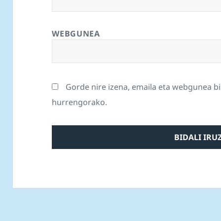
WEBGUNEA
Gorde nire izena, emaila eta webgunea b
hurrengorako.