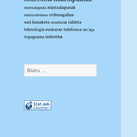
mintzalagunak
mintzalaguna
ordenagailua
mintzodromoa
sari banaketa
tableta
sinadurak
teknologia euskaraz
telefonoa
tke liga
umorea
topagunea
Bilatu: