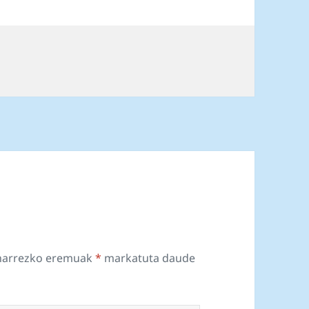
harrezko eremuak
*
markatuta daude