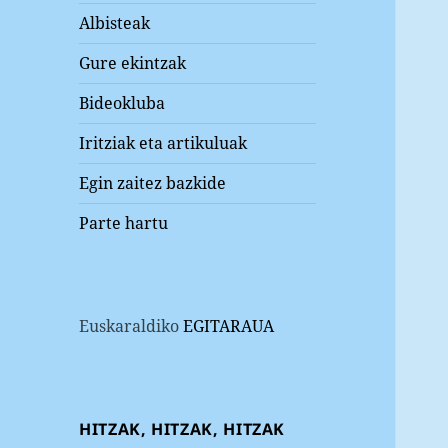
Albisteak
Gure ekintzak
Bideokluba
Iritziak eta artikuluak
Egin zaitez bazkide
Parte hartu
Euskaraldiko
EGITARAUA
HITZAK, HITZAK, HITZAK