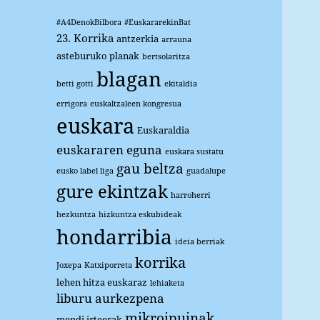
#A4DenokBilbora
#EuskararekinBat
23. Korrika
antzerkia
arrauna
asteburuko planak
bertsolaritza
blagan
betti gotti
ekitaldia
errigora
euskaltzaleen kongresua
euskara
Euskaraldia
euskararen eguna
euskara sustatu
gau beltza
eusko label liga
guadalupe
gure ekintzak
harroherri
hezkuntza
hizkuntza eskubideak
hondarribia
ideia berriak
korrika
Joxepa
Katxiporreta
lehen hitza euskaraz
lehiaketa
liburu aurkezpena
mikroipuinak
mendi irteerak