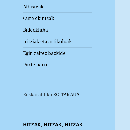
Albisteak
Gure ekintzak
Bideokluba
Iritziak eta artikuluak
Egin zaitez bazkide
Parte hartu
Euskaraldiko
EGITARAUA
HITZAK, HITZAK, HITZAK