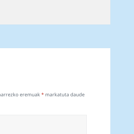
harrezko eremuak
*
markatuta daude