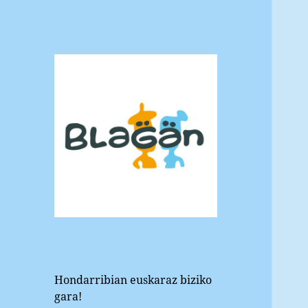
Blagan
Hondarribiko euskara elkartea
Hondarribian euskaraz biziko
gara!