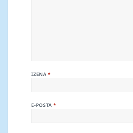
IZENA
*
E-POSTA
*