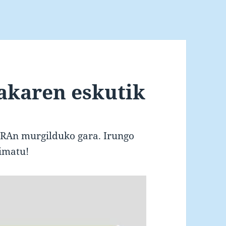
akaren eskutik
RAn murgilduko gara. Irungo
nimatu!