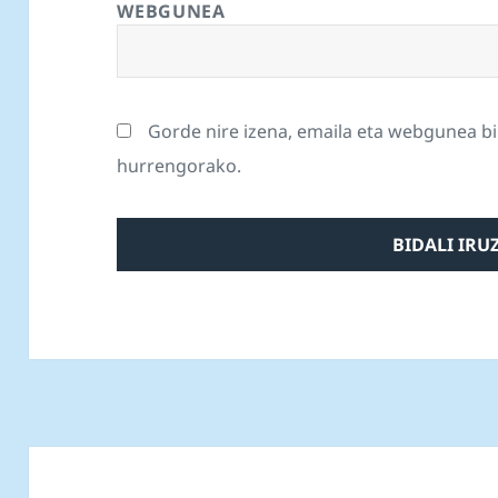
WEBGUNEA
Gorde nire izena, emaila eta webgunea b
hurrengorako.
Bidalketetan
zehar