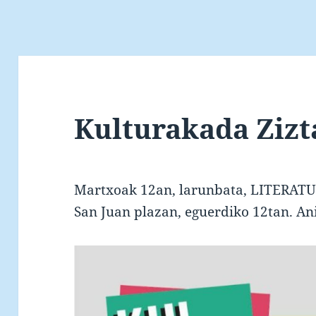
Kulturakada Zizt
Martxoak 12an, larunbata, LITERATU
San Juan plazan, eguerdiko 12tan. A