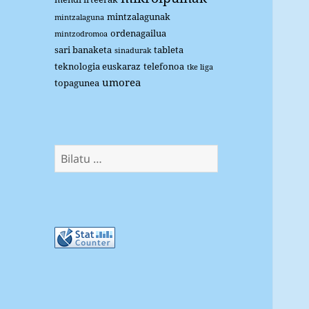
mintzalagunak
mintzalaguna
ordenagailua
mintzodromoa
sari banaketa
tableta
sinadurak
teknologia euskaraz
telefonoa
tke liga
umorea
topagunea
Bilatu: