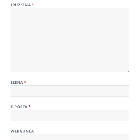
IRUZKINA
*
IZENA
*
E-POSTA
*
WEBGUNEA