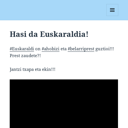
Blagan
MENUA
ETA
WIDGETAK
Hasi da Euskaraldia!
#Euskaraldi
on
#ahobizi
eta
#belarriprest
guztioi!!!
Prest zaudete?!
Jantzi txapa eta ekin!!!