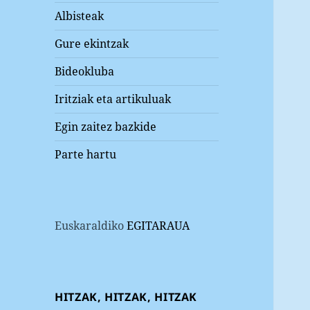
Albisteak
Gure ekintzak
Bideokluba
Iritziak eta artikuluak
Egin zaitez bazkide
Parte hartu
Euskaraldiko
EGITARAUA
HITZAK, HITZAK, HITZAK