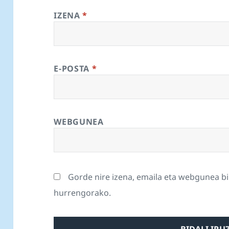
IZENA
*
E-POSTA
*
WEBGUNEA
Gorde nire izena, emaila eta webgunea b
hurrengorako.