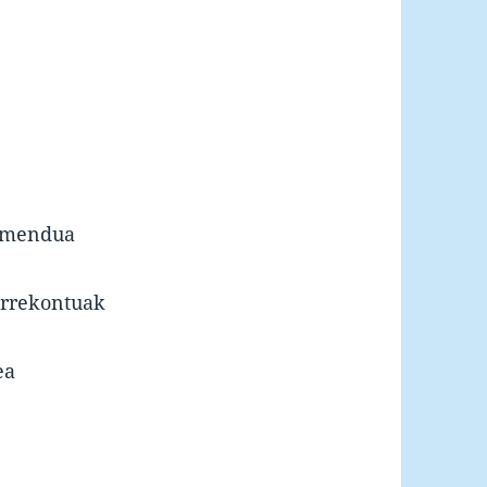
namendua
urrekontuak
ea