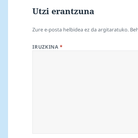
Utzi erantzuna
Zure e-posta helbidea ez da argitaratuko.
Be
IRUZKINA
*