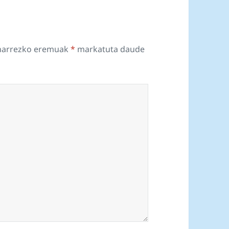
harrezko eremuak
*
markatuta daude