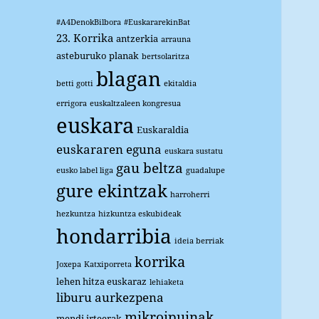
#A4DenokBilbora
#EuskararekinBat
23. Korrika
antzerkia
arrauna
asteburuko planak
bertsolaritza
blagan
betti gotti
ekitaldia
errigora
euskaltzaleen kongresua
euskara
Euskaraldia
euskararen eguna
euskara sustatu
gau beltza
eusko label liga
guadalupe
gure ekintzak
harroherri
hezkuntza
hizkuntza eskubideak
hondarribia
ideia berriak
korrika
Joxepa
Katxiporreta
lehen hitza euskaraz
lehiaketa
liburu aurkezpena
mikroipuinak
mendi irteerak