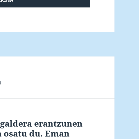
a
galdera erantzunen
a osatu du. Eman