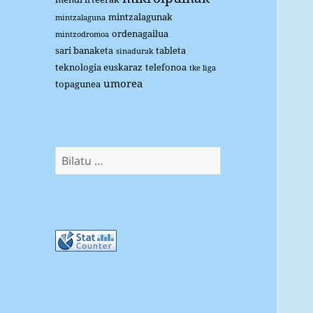
mintzalagunak
mintzalaguna
ordenagailua
mintzodromoa
sari banaketa
tableta
sinadurak
teknologia euskaraz
telefonoa
tke liga
umorea
topagunea
Bilatu: