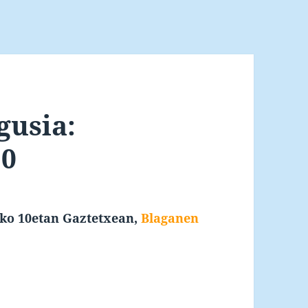
gusia:
20
eko 10etan
G
aztetxean,
Blaganen