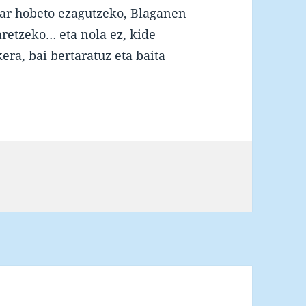
kar hobeto ezagutzeko, Blaganen
aretzeko… eta nola ez, kide
era, bai bertaratuz eta baita