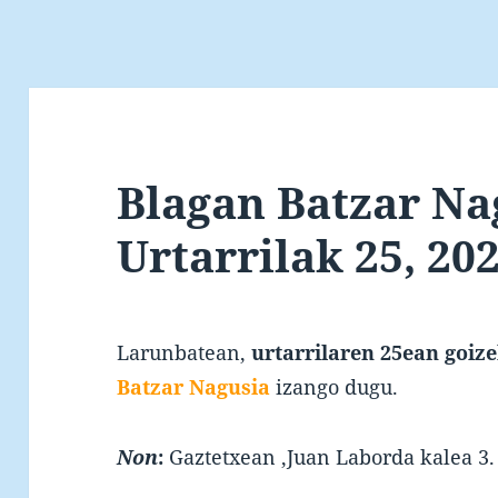
Blagan Batzar Na
Urtarrilak 25, 20
Larunbatean,
urtarrilaren
2
5e
an
goiz
Batzar Nagusia
izango dugu.
Non
:
Gaztetxean ,Juan Laborda kalea 3.