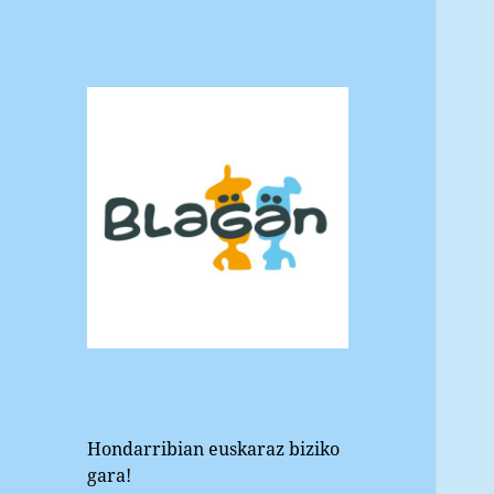
Blagan
Hondarribiko euskara elkartea
Hondarribian euskaraz biziko
gara!