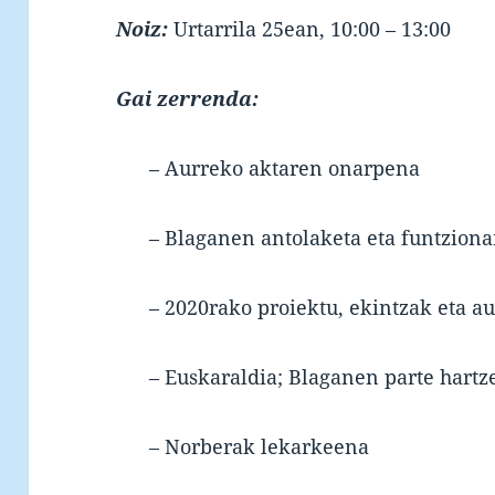
Noiz:
Urtarrila 25ean, 10:00 – 13:00
Gai zerrenda:
– Aurreko aktaren onarpena
– Blaganen antolaketa eta funtzio
– 2020rako proiektu, ekintzak eta a
– Euskaraldia; Blaganen parte hartz
– Norberak lekarkeena