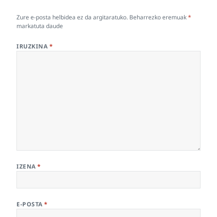
Zure e-posta helbidea ez da argitaratuko.
Beharrezko eremuak
*
markatuta daude
IRUZKINA
*
IZENA
*
E-POSTA
*