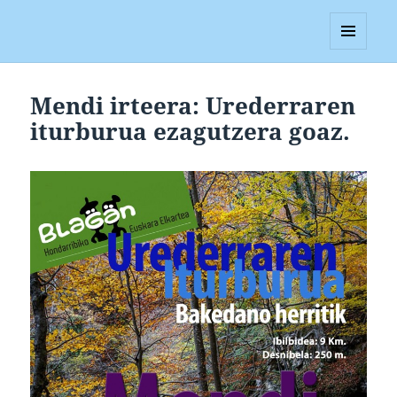
Blagan
MENUA
ETA
WIDGETAK
Mendi irteera: Urederraren
iturburua ezagutzera goaz.