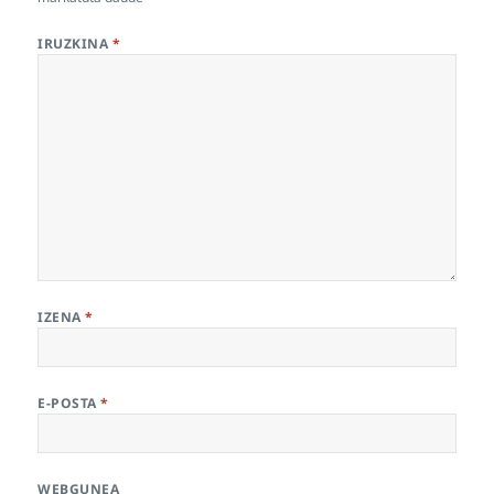
IRUZKINA
*
IZENA
*
E-POSTA
*
WEBGUNEA