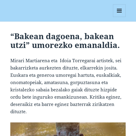
Blagan
MENUA
ETA
WIDGETAK
“Bakean dagoena, bakean
utzi” umorezko emanaldia.
Mirari Martiarena eta Idoia Torregarai artistek, sei
bakarrizketa aurkezten dituzte, elkarrekin josita.
Euskara eta generoa umoregai hartuta, euskalkiak,
onomatopeiak, amatasuna, gorpuztasuna eta
kristalezko sabaia bezalako gaiak dituzte hizpide
ordu bete inguruko emankizunean. Kritika eginez,
deseraikiz eta barre eginez bazterrak zirikatzen
dituzte.