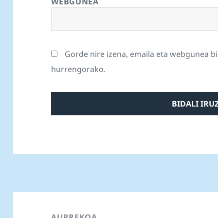
WEBGUNEA
Gorde nire izena, emaila eta webgunea b
hurrengorako.
Bidalketetan
zehar
AURREKOA