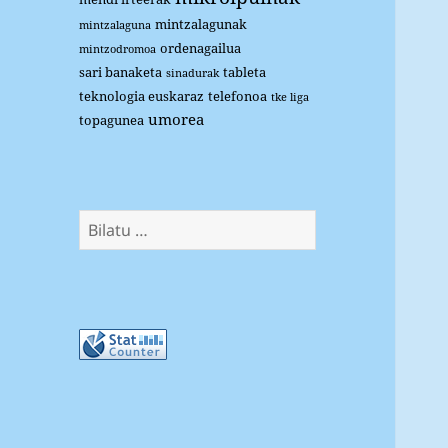
mintzalagunak
mintzalaguna
ordenagailua
mintzodromoa
sari banaketa
tableta
sinadurak
teknologia euskaraz
telefonoa
tke liga
umorea
topagunea
Bilatu: