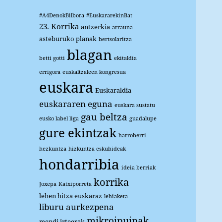
#A4DenokBilbora
#EuskararekinBat
23. Korrika
antzerkia
arrauna
asteburuko planak
bertsolaritza
blagan
betti gotti
ekitaldia
errigora
euskaltzaleen kongresua
euskara
Euskaraldia
euskararen eguna
euskara sustatu
gau beltza
eusko label liga
guadalupe
gure ekintzak
harroherri
hezkuntza
hizkuntza eskubideak
hondarribia
ideia berriak
korrika
Joxepa
Katxiporreta
lehen hitza euskaraz
lehiaketa
liburu aurkezpena
mikroipuinak
mendi irteerak