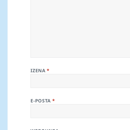
IZENA
*
E-POSTA
*