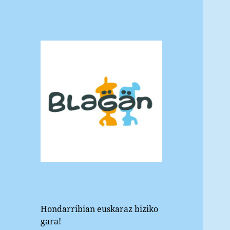
Blagan
Hondarribiko euskara elkartea
Hondarribian euskaraz biziko
gara!