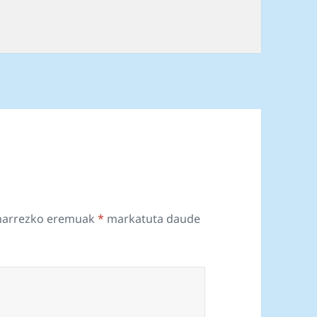
harrezko eremuak
*
markatuta daude