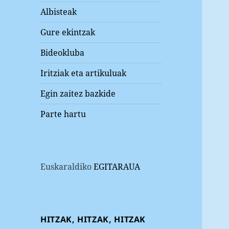
Albisteak
Gure ekintzak
Bideokluba
Iritziak eta artikuluak
Egin zaitez bazkide
Parte hartu
Euskaraldiko
EGITARAUA
HITZAK, HITZAK, HITZAK