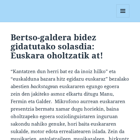
Blagan
MENUA
ETA
WIDGETAK
Bertso-galdera bidez
gidatutako solasdia:
Euskara oholtzatik at!
“Kantatzen dun herri bat ez da inoiz hilko” eta
“euskalduna bazara hitz egidazu euskaraz” bezalako
abestien
backstage
an euskararen egungo egoera
zein den jakiteko asmoz elkartu ditugu Manu,
Fermin eta Galder. Mikrofono aurrean euskararen
presentzia bermatu xamar dugu horiekin, baina
oholtzapeko egoera soziolinguistaren inguruan
sakondu nahiko genuke, hori baita euskararen
sukalde, motor edota errealiatearen islada. Zein da
musikarien, antolatzaileen, musikazaleen…hizkuntz