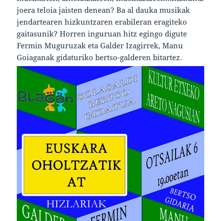
joera teloia jaisten denean? Ba al dauka musikak
jendartearen hizkuntzaren erabileran eragiteko
gaitasunik? Horren inguruan hitz egingo digute
Fermin Muguruzak eta Galder Izagirrek, Manu
Goiaganak gidaturiko bertso-galderen bitartez.