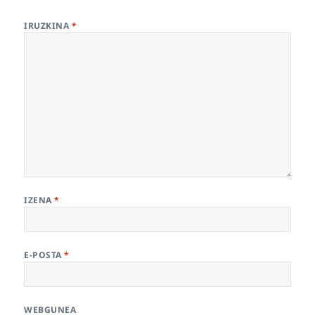
IRUZKINA
*
IZENA
*
E-POSTA
*
WEBGUNEA