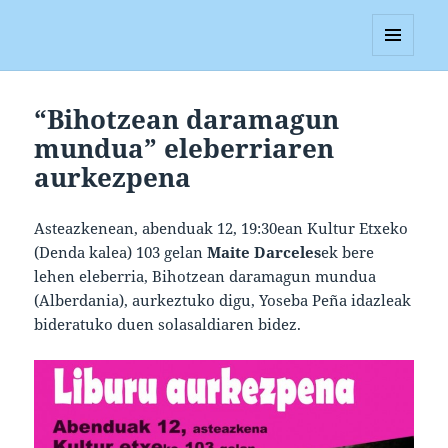
Blagan
MENUA
ETA
WIDGETAK
“Bihotzean daramagun
mundua” eleberriaren
aurkezpena
Asteazkenean, abenduak 12, 19:30ean Kultur Etxeko
(Denda kalea) 103 gelan
Maite Darceles
ek bere
lehen eleberria, Bihotzean daramagun mundua
(Alberdania), aurkeztuko digu, Yoseba Peña idazleak
bideratuko duen solasaldiaren bidez.