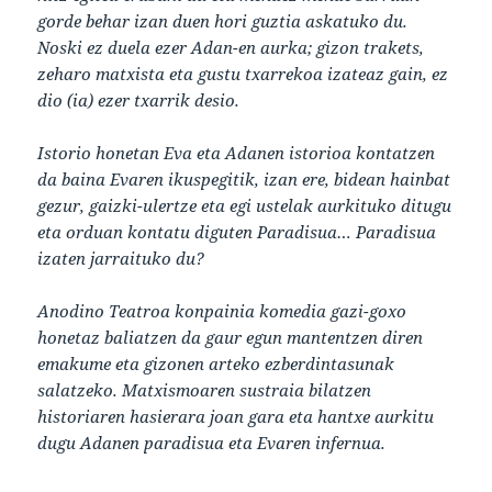
gorde behar izan duen hori guztia askatuko du.
Noski ez duela ezer Adan-en aurka; gizon trakets,
zeharo matxista eta gustu txarrekoa izateaz gain, ez
dio (ia) ezer txarrik desio.
Istorio honetan Eva eta Adanen istorioa kontatzen
da baina Evaren ikuspegitik, izan ere, bidean hainbat
gezur, gaizki-ulertze eta egi ustelak aurkituko ditugu
eta orduan kontatu diguten Paradisua… Paradisua
izaten jarraituko du?
Anodino Teatroa konpainia komedia gazi-goxo
honetaz baliatzen da gaur egun mantentzen diren
emakume eta gizonen arteko ezberdintasunak
salatzeko. Matxismoaren sustraia bilatzen
historiaren hasierara joan gara eta hantxe aurkitu
dugu Adanen paradisua eta Evaren infernua.