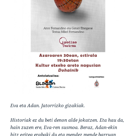
Eva eta Adan. Jatorrizko gizakiak.
Historiak ez du beti denon alde jokatzen. Eta hau da,
hain zuzen ere, Eva-ren susmoa. Beraz, Adan-ekin
hitz egitea erabaki du eta mendez mende barruan