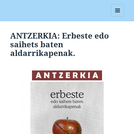
Blagan
MENUA
ETA
WIDGETAK
ANTZERKIA: Erbeste edo
saihets baten
aldarrikapenak.