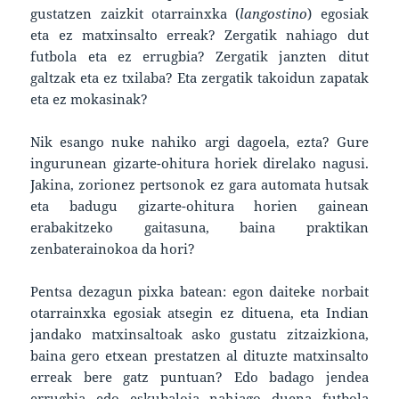
gustatzen zaizkit otarrainxka (
langostino
) egosiak
eta ez matxinsalto erreak? Zergatik nahiago dut
futbola eta ez errugbia? Zergatik janzten ditut
galtzak eta ez txilaba? Eta zergatik takoidun zapatak
eta ez mokasinak?
Nik esango nuke nahiko argi dagoela, ezta? Gure
ingurunean gizarte-ohitura horiek direlako nagusi.
Jakina, zorionez pertsonok ez gara automata hutsak
eta badugu gizarte-ohitura horien gainean
erabakitzeko gaitasuna, baina praktikan
zenbaterainokoa da hori?
Pentsa dezagun pixka batean: egon daiteke norbait
otarrainxka egosiak atsegin ez dituena, eta Indian
jandako matxinsaltoak asko gustatu zitzaizkiona,
baina gero etxean prestatzen al dituzte matxinsalto
erreak bere gatz puntuan? Edo badago jendea
errugbia edo eskubaloia nahiago duena futbola