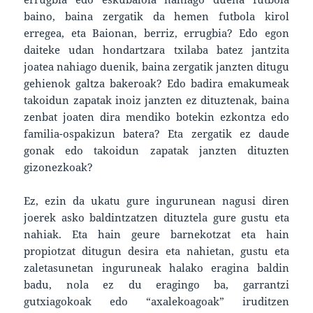
baino, baina zergatik da hemen futbola kirol
erregea, eta Baionan, berriz, errugbia? Edo egon
daiteke udan hondartzara txilaba batez jantzita
joatea nahiago duenik, baina zergatik janzten ditugu
gehienok galtza bakeroak? Edo badira emakumeak
takoidun zapatak inoiz janzten ez dituztenak, baina
zenbat joaten dira mendiko botekin ezkontza edo
familia-ospakizun batera? Eta zergatik ez daude
gonak edo takoidun zapatak janzten dituzten
gizonezkoak?
Ez, ezin da ukatu gure ingurunean nagusi diren
joerek asko baldintzatzen dituztela gure gustu eta
nahiak. Eta hain geure barnekotzat eta hain
propiotzat ditugun desira eta nahietan, gustu eta
zaletasunetan inguruneak halako eragina baldin
badu, nola ez du eragingo ba, garrantzi
gutxiagokoak edo “axalekoagoak” iruditzen