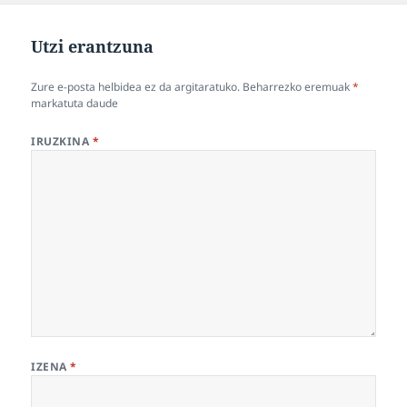
Utzi erantzuna
Zure e-posta helbidea ez da argitaratuko.
Beharrezko eremuak
*
markatuta daude
IRUZKINA
*
IZENA
*