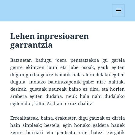
Blagan
MENUA
ETA
WIDGETAK
Lehen inpresioaren
garrantzia
Batzuetan badugu joera pentsatzekoa gu garela
geure ekintzen jaun eta jabe osoak, geuk egiten
dugun guztia geure baitatik hala atera delako egiten
dugula, inolako baldintzapenik gabe: nire nahiak,
desirak, gustuak neureak baino ez dira, eta horien
arabera egiten dudana, neuk hala nahi dudalako
egiten dut, kitto. Ai, hain erraza balitz!
Errealitateak, baina, erakusten digu gauzak ez direla
hain sinpleak; bestela, egin honako galdera hauek
zeure buruari eta pentsatu une batez: zergatik