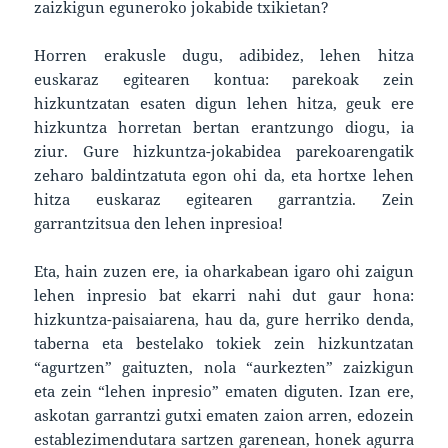
zaizkigun eguneroko jokabide txikietan?
Horren erakusle dugu, adibidez, lehen hitza
euskaraz egitearen kontua: parekoak zein
hizkuntzatan esaten digun lehen hitza, geuk ere
hizkuntza horretan bertan erantzungo diogu, ia
ziur. Gure hizkuntza-jokabidea parekoarengatik
zeharo baldintzatuta egon ohi da, eta hortxe lehen
hitza euskaraz egitearen garrantzia. Zein
garrantzitsua den lehen inpresioa!
Eta, hain zuzen ere, ia oharkabean igaro ohi zaigun
lehen inpresio bat ekarri nahi dut gaur hona:
hizkuntza-paisaiarena, hau da, gure herriko denda,
taberna eta bestelako tokiek zein hizkuntzatan
“agurtzen” gaituzten, nola “aurkezten” zaizkigun
eta zein “lehen inpresio” ematen diguten. Izan ere,
askotan garrantzi gutxi ematen zaion arren, edozein
establezimendutara sartzen garenean, honek agurra