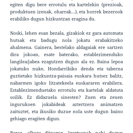
egiten digu bere errotulu eta kartelekin (prezioak,
produktuen izenak, oharrak…), eta horrek bezerook
erabiliko dugun hizkuntzan eragina du.
Noski, lehen esan bezala, gizakiok ez gara automata
hutsak eta badugu nola jokatu erabakitzeko
ahalmena. Gainera, bestelako aldagaiak ere sartzen
dira jokoan, esate baterako, establezimenduko
langilea/jabea ezagutzen dugun ala ez. Baina lepoa
jokatuko nuke, Hondarribiko denda eta taberna
guztietako hizkuntza-paisaia euskara hutsez balitz,
nabarmen igoko litzatekeela euskararen erabilera.
Establezimenduetako errotulu eta kartelak aldatuta
soilik. Ez didazuela sinesten? Zuen eta zeuen
ingurukoen jokabideak aztertzera animatzen
zaituztet, eta ikusiko duzue nola uste dugun baino
gehiago eragiten digun.
Beraz, albora ditzagun “pertsonok nahi dugun