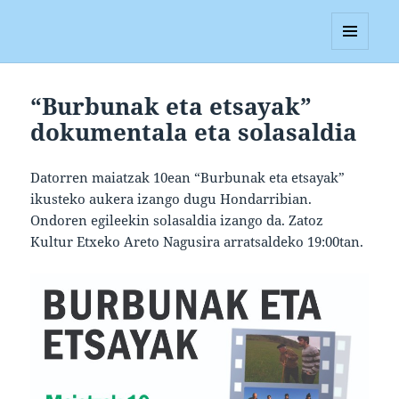
Blagan
MENUA
ETA
WIDGETAK
“Burbunak eta etsayak”
dokumentala eta solasaldia
Datorren maiatzak 10ean “Burbunak eta etsayak”
ikusteko aukera izango dugu Hondarribian.
Ondoren egileekin solasaldia izango da. Zatoz
Kultur Etxeko Areto Nagusira arratsaldeko 19:00tan.