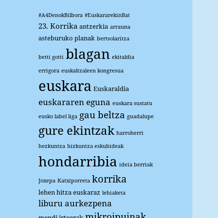
#A4DenokBilbora
#EuskararekinBat
23. Korrika
antzerkia
arrauna
asteburuko planak
bertsolaritza
blagan
betti gotti
ekitaldia
errigora
euskaltzaleen kongresua
euskara
Euskaraldia
euskararen eguna
euskara sustatu
gau beltza
eusko label liga
guadalupe
gure ekintzak
harroherri
hezkuntza
hizkuntza eskubideak
hondarribia
ideia berriak
korrika
Joxepa
Katxiporreta
lehen hitza euskaraz
lehiaketa
liburu aurkezpena
mikroipuinak
mendi irteerak