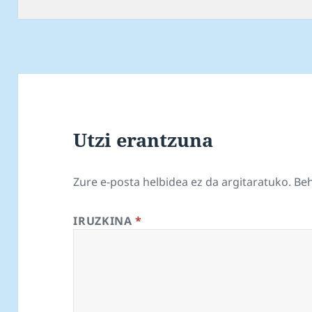
Utzi erantzuna
Zure e-posta helbidea ez da argitaratuko.
Be
IRUZKINA
*