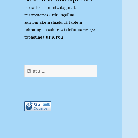
mintzalagunak
mintzalaguna
ordenagailua
mintzodromoa
sari banaketa
tableta
sinadurak
teknologia euskaraz
telefonoa
tke liga
umorea
topagunea
Bilatu: