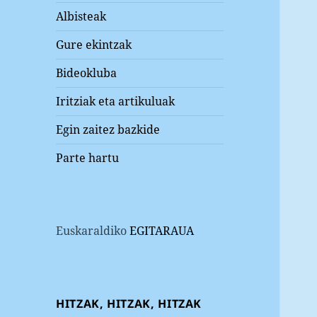
Albisteak
Gure ekintzak
Bideokluba
Iritziak eta artikuluak
Egin zaitez bazkide
Parte hartu
Euskaraldiko
EGITARAUA
HITZAK, HITZAK, HITZAK