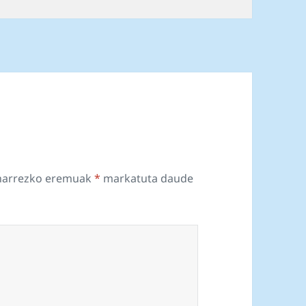
harrezko eremuak
*
markatuta daude