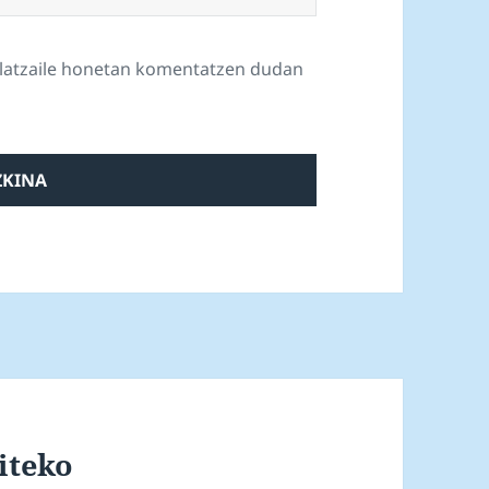
ilatzaile honetan komentatzen dudan
iteko