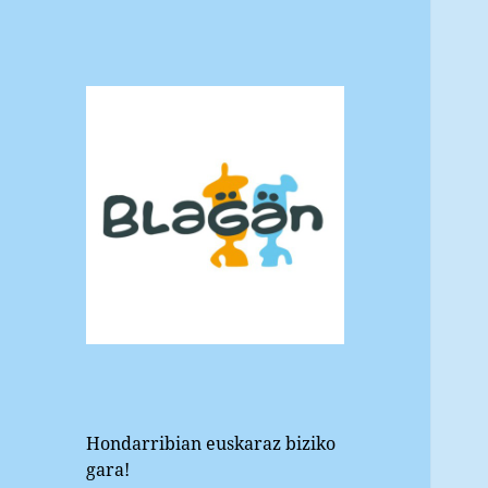
Blagan
Hondarribiko euskara elkartea
Hondarribian euskaraz biziko
gara!