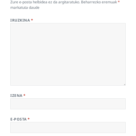
Zure e-posta helbidea ez da argitaratuko.
Beharrezko eremuak
*
markatuta daude
IRUZKINA
*
IZENA
*
E-POSTA
*