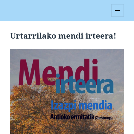
Blagan
MENUA
ETA
WIDGETAK
Urtarrilako mendi irteera!