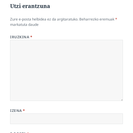
Utzi erantzuna
Zure e-posta helbidea ez da argitaratuko.
Beharrezko eremuak
*
markatuta daude
IRUZKINA
*
IZENA
*