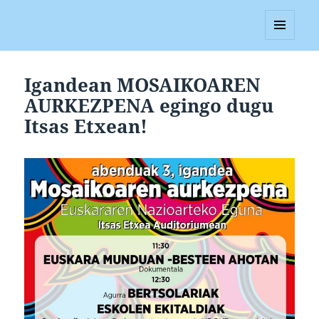
Blagan
MENUA
ETA
WIDGETAK
Igandean MOSAIKOAREN
AURKEZPENA egingo dugu
Itsas Etxean!