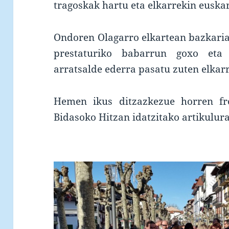
tragoskak hartu eta elkarrekin euskar
Ondoren Olagarro elkartean bazkaria
prestaturiko babarrun goxo et
arratsalde ederra pasatu zuten elkarr
Hemen ikus ditzazkezue horren fro
Bidasoko Hitzan idatzitako artikulur