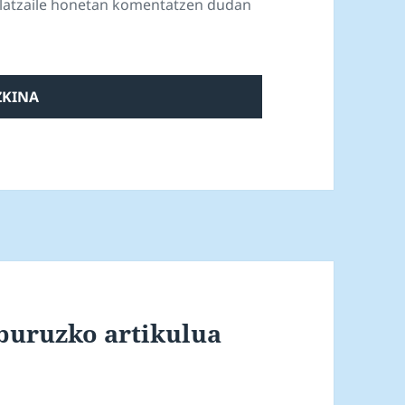
ilatzaile honetan komentatzen dudan
buruzko artikulua