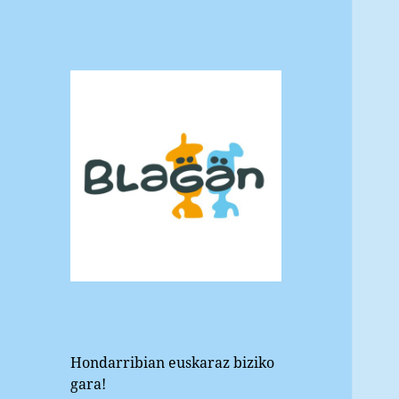
Blagan
Hondarribiko euskara elkartea
Hondarribian euskaraz biziko
gara!