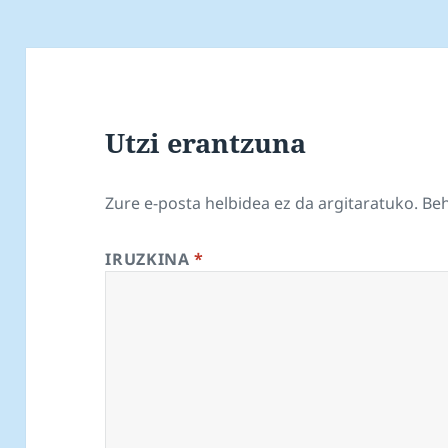
Utzi erantzuna
Zure e-posta helbidea ez da argitaratuko.
Be
IRUZKINA
*