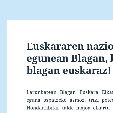
Euskararen nazi
egunean Blagan, 
blagan euskaraz!
Larunbatean Blagan Euskara Elkar
eguna ospatzeko asmoz, triki pote
Hondarribitar talde majoa elkartu z