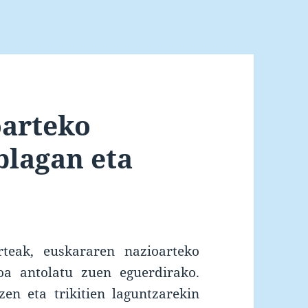
oarteko
blagan eta
teak, euskararen nazioarteko
oa antolatu zuen eguerdirako.
en eta trikitien laguntzarekin