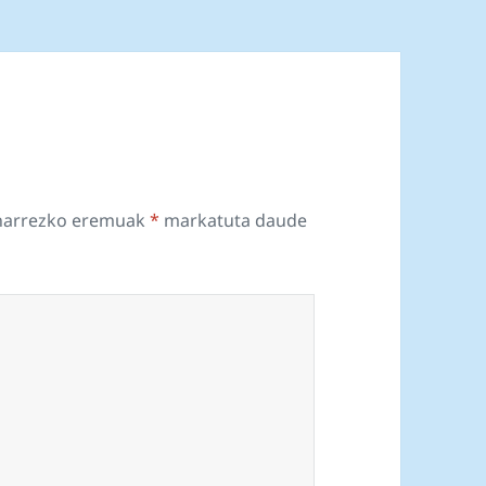
harrezko eremuak
*
markatuta daude