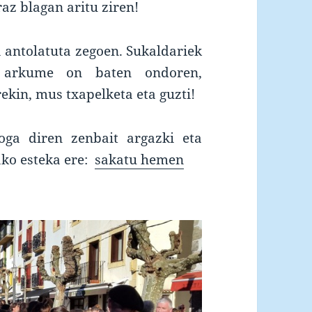
az blagan aritu ziren!
 antolatuta zegoen. Sukaldariek
a arkume on baten ondoren,
ekin, mus txapelketa eta guzti!
ga diren zenbait argazki eta
ako esteka ere:
sakatu hemen