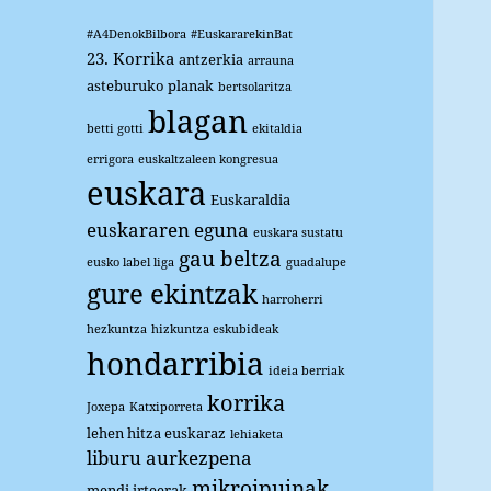
#A4DenokBilbora
#EuskararekinBat
23. Korrika
antzerkia
arrauna
asteburuko planak
bertsolaritza
blagan
betti gotti
ekitaldia
errigora
euskaltzaleen kongresua
euskara
Euskaraldia
euskararen eguna
euskara sustatu
gau beltza
eusko label liga
guadalupe
gure ekintzak
harroherri
hezkuntza
hizkuntza eskubideak
hondarribia
ideia berriak
korrika
Joxepa
Katxiporreta
lehen hitza euskaraz
lehiaketa
liburu aurkezpena
mikroipuinak
mendi irteerak