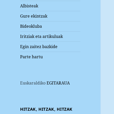
Albisteak
Gure ekintzak
Bideokluba
Iritziak eta artikuluak
Egin zaitez bazkide
Parte hartu
Euskaraldiko
EGITARAUA
HITZAK, HITZAK, HITZAK