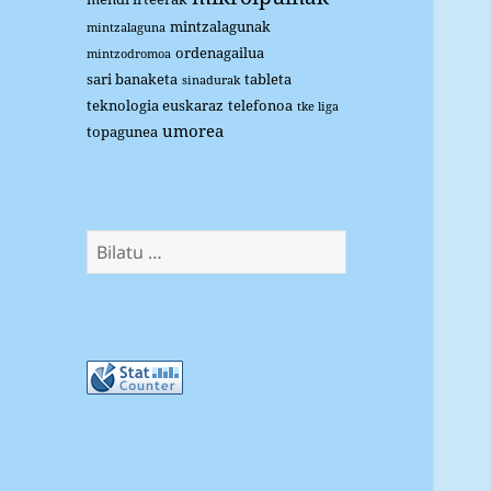
mintzalagunak
mintzalaguna
ordenagailua
mintzodromoa
sari banaketa
tableta
sinadurak
teknologia euskaraz
telefonoa
tke liga
umorea
topagunea
Bilatu: