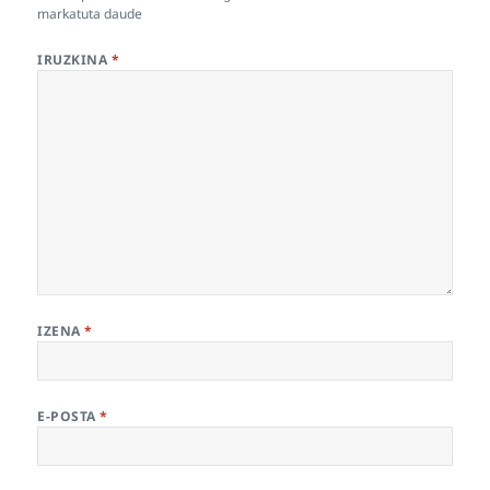
markatuta daude
IRUZKINA
*
IZENA
*
E-POSTA
*