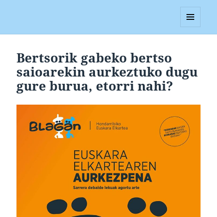
Blagan
MENUA
ETA
WIDGETAK
Bertsorik gabeko bertso
saioarekin aurkeztuko dugu
gure burua, etorri nahi?