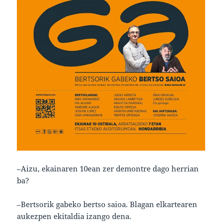
–Aizu, ekainaren 10ean zer demontre dago herrian
ba?
–Bertsorik gabeko bertso saioa. Blagan elkartearen
aukezpen ekitaldia izango dena.